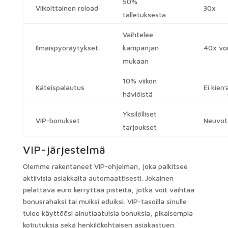
50%
Viikoittainen reload
30x
talletuksesta
Vaihtelee
Ilmaispyöräytykset
kampanjan
40x vo
mukaan
10% viikon
Käteispalautus
Ei kier
häviöistä
Yksilölliset
VIP-bonukset
Neuvot
tarjoukset
VIP-järjestelmä
Olemme rakentaneet VIP-ohjelman, joka palkitsee
aktiivisia asiakkaita automaattisesti. Jokainen
pelattava euro kerryttää pisteitä, jotka voit vaihtaa
bonusrahaksi tai muiksi eduiksi. VIP-tasoilla sinulle
tulee käyttöösi ainutlaatuisia bonuksia, pikaisempia
kotiutuksia sekä henkilökohtaisen asiakastuen.