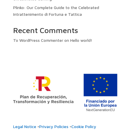
Plinko: Our Complete Guide to the Celebrated
Intrattenimento di Fortuna e Tattica
Recent Comments
To WordPress Commenter
on
Hello world!
Legal Notice
-
Privacy Policies
-
Cookie Policy