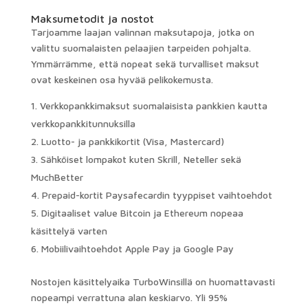
Maksumetodit ja nostot
Tarjoamme laajan valinnan maksutapoja, jotka on
valittu suomalaisten pelaajien tarpeiden pohjalta.
Ymmärrämme, että nopeat sekä turvalliset maksut
ovat keskeinen osa hyvää pelikokemusta.
Verkkopankkimaksut suomalaisista pankkien kautta
verkkopankkitunnuksilla
Luotto- ja pankkikortit (Visa, Mastercard)
Sähköiset lompakot kuten Skrill, Neteller sekä
MuchBetter
Prepaid-kortit Paysafecardin tyyppiset vaihtoehdot
Digitaaliset value Bitcoin ja Ethereum nopeaa
käsittelyä varten
Mobiilivaihtoehdot Apple Pay ja Google Pay
Nostojen käsittelyaika TurboWinsillä on huomattavasti
nopeampi verrattuna alan keskiarvo. Yli 95%