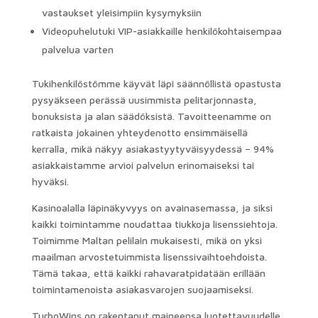
vastaukset yleisimpiin kysymyksiin
Videopuhelutuki VIP-asiakkaille henkilökohtaisempaa
palvelua varten
Tukihenkilöstömme käyvät läpi säännöllistä opastusta
pysyäkseen perässä uusimmista pelitarjonnasta,
bonuksista ja alan säädöksistä. Tavoitteenamme on
ratkaista jokainen yhteydenotto ensimmäisellä
kerralla, mikä näkyy asiakastyytyväisyydessä – 94%
asiakkaistamme arvioi palvelun erinomaiseksi tai
hyväksi.
Kasinoalalla läpinäkyvyys on avainasemassa, ja siksi
kaikki toimintamme noudattaa tiukkoja lisenssiehtoja.
Toimimme Maltan pelilain mukaisesti, mikä on yksi
maailman arvostetuimmista lisenssivaihtoehdoista.
Tämä takaa, että kaikki rahavaratpidatään erillään
toimintamenoista asiakasvarojen suojaamiseksi.
TurboWins on rakentanut maineensa luotettavuudelle