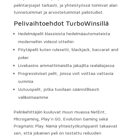
pelintarjoajat tarkasti, ja yhteistyössä toimivat alan
tunnetuimmat ja arvostetuimmat pelistudiot.
Pelivaihtoehdot TurboWinsillä
Hedelmäpelit klassisista hedelmäautomateista
moderneihin videosl otteihin
Pöytäpelit kuten rulesetti, blackjack, baccarat and
poker
Livekasino ammattimaisilta jakajilta realaliajassa
Progressiiviset pelit, joissa voit voittaa vattavia
summia
Uutuuspelit, jotka tuodaan säännöllisesti
valikoimaamme
Pelinkehittäjiin kuuluvat muun muassa NetEnt,
Microgaming, Play'n GO, Evolution Gaming sekä
Pragmatic Play. Nämä yhteistyökumppanit takaavat
sen, että jokainen peli on testattu reiluuden