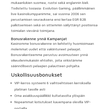
mukaanlukien suomea, ruotsi sekä englannin kieli.
Todistettu tosiasia: Evolution Gaming, päällimmäinen
live-kasinokumppanimme, sai vuonna 2006 sen
perustamisen seurauksena ensi kertaa EGR B2B
palkitsemisen sekä on sittemmin säilyttänyt positionsa
toimialan vievänä toimijana.
Bonusrakenne ynnä Kampanjat
Kasinomme bonusrakenne on kehitetty huomioimaan
molemmat uudet että vakiintuneet pelaajat.
Bonusrakenteemme perustuu avoimuuteen ynnä
oikeudenmukaisiin ehtoihin, joita virkistämme
säännöllisesti pelaajien palautteen pohjalta.
Uskollisuusbonukset
VIP-kerros systeemi 6 vaihtoehtoisen kerroksella
platinan tasolle asti
Oma asiakkuuspäällikkö kultatasolta ylöspäin
Nopeammat kotiutukset kauempana olevilla VIP-
portailla