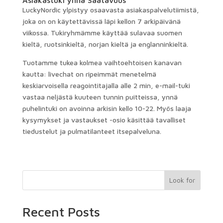
LuckyNordic ylpistyy osaavasta asiakaspalvelutiimistä,
joka on on käytettävissä läpi kellon 7 arkipäivänä
viikossa. Tukiryhmämme käyttää sulavaa suomen
kieltä, ruotsinkieltä, norjan kieltä ja englanninkieltä.
Tuotamme tukea kolmea vaihtoehtoisen kanavan
kautta: livechat on ripeimmät menetelmä
keskiarvoisella reagointitajalla alle 2 min, e-mail-tuki
vastaa neljästä kuuteen tunnin puitteissa, ynnä
puhelintuki on avoinna arkisin kello 10-22. Myös laaja
kysymykset ja vastaukset -osio käsittää tavalliset
tiedustelut ja pulmatilanteet itsepalveluna.
Look for
Recent Posts