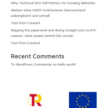
Why Technical SEO Still Matters for Growing Websites
Wetten ohne OASIS funktionieren überraschend
unkompliziert and schnell
Test Post Created
Skipping the paperwork and diving straight into no KYC
casinos: what awaits behind the curtain
Test Post Created
Recent Comments
To WordPress Commenter
on
Hello world!