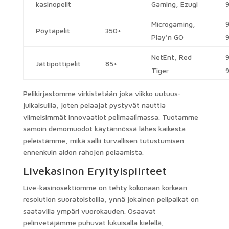
kasinopelit
Gaming, Ezugi
Microgaming,
Pöytäpelit
350+
Play'n GO
NetEnt, Red
Jättipottipelit
85+
Tiger
Pelikirjastomme virkistetään joka viikko uutuus-
julkaisuilla, joten pelaajat pystyvät nauttia
viimeisimmät innovaatiot pelimaailmassa. Tuotamme
samoin demomuodot käytännössä lähes kaikesta
peleistämme, mikä sallii turvallisen tutustumisen
ennenkuin aidon rahojen pelaamista.
Livekasinon Eryityispiirteet
Live-kasinosektiomme on tehty kokonaan korkean
resolution suoratoistoilla, ynnä jokainen pelipaikat on
saatavilla ympäri vuorokauden. Osaavat
pelinvetäjämme puhuvat lukuisalla kielellä,