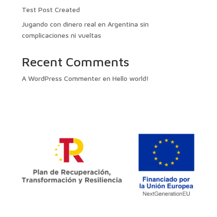
Test Post Created
Jugando con dinero real en Argentina sin
complicaciones ni vueltas
Recent Comments
A WordPress Commenter
en
Hello world!