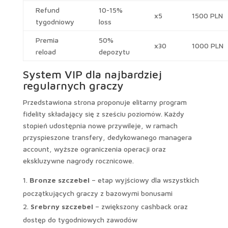
Refund
10-15%
x5
1500 PLN
tygodniowy
loss
Premia
50%
x30
1000 PLN
reload
depozytu
System VIP dla najbardziej
regularnych graczy
Przedstawiona strona proponuje elitarny program
fidelity składający się z sześciu poziomów. Każdy
stopień udostępnia nowe przywileje, w ramach
przyspieszone transfery, dedykowanego managera
account, wyższe ograniczenia operacji oraz
ekskluzywne nagrody rocznicowe.
Bronze szczebel
– etap wyjściowy dla wszystkich
początkujących graczy z bazowymi bonusami
Srebrny szczebel
– zwiększony cashback oraz
dostęp do tygodniowych zawodów