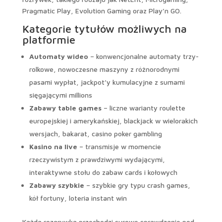
Pragmatic Play, Evolution Gaming oraz Play’n GO.
Kategorie tytułów możliwych na
platformie
Automaty wideo
– konwencjonalne automaty trzy-
rolkowe, nowoczesne maszyny z różnorodnymi
pasami wypłat, jackpot’y kumulacyjne z sumami
sięgającymi millions
Zabawy table games
– liczne warianty roulette
europejskiej i amerykańskiej, blackjack w wielorakich
wersjach, bakarat, casino poker gambling
Kasino na live
– transmisje w momencie
rzeczywistym z prawdziwymi wydającymi,
interaktywne stołu do zabaw cards i kołowych
Zabawy szybkie
– szybkie gry typu crash games,
kół fortuny, loteria instant win
Każda rozgrywka przechodzi surowe sprawdzanie pod