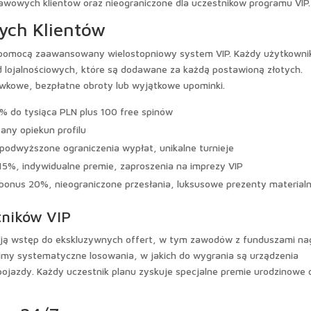
awowych klientów oraz nieograniczone dla uczestników programu VIP.
ych Klientów
 pomocą zaawansowany wielostopniowy system VIP. Każdy użytkowni
 lojalnościowych, które są dodawane za każdą postawioną złotych.
wkowe, bezpłatne obroty lub wyjątkowe upominki.
 do tysiąca PLN plus 100 free spinów
any opiekun profilu
podwyższone ograniczenia wypłat, unikalne turnieje
5%, indywidualne premie, zaproszenia na imprezy VIP
onus 20%, nieograniczone przesłania, luksusowe prezenty material
tników VIP
ją wstęp do ekskluzywnych offert, w tym zawodów z funduszami na
my systematyczne losowania, w jakich do wygrania są urządzenia
pojazdy. Każdy uczestnik planu zyskuje specjalne premie urodzinowe 