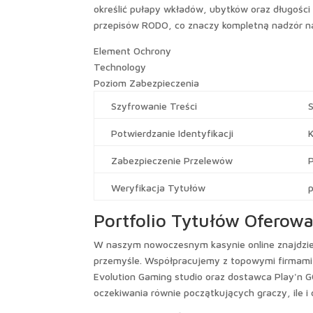
określić pułapy wkładów, ubytków oraz długośc
przepisów RODO, co znaczy kompletną nadzór 
Element Ochrony
Technology
Poziom Zabezpieczenia
Szyfrowanie Treści
Potwierdzanie Identyfikacji
Zabezpieczenie Przelewów
Weryfikacja Tytułów
Portfolio Tytułów Oferow
W naszym nowoczesnym kasynie online znajdzi
przemyśle. Współpracujemy z topowymi firmami 
Evolution Gaming studio oraz dostawca Play'n G
oczekiwania równie początkujących graczy, ile 