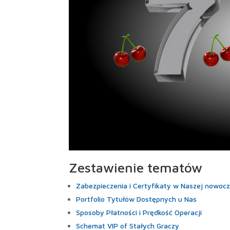
Zestawienie tematów
Zabezpieczenia i Certyfikaty w Naszej nowoc
Portfolio Tytułów Dostępnych u Nas
Sposoby Płatności i Prędkość Operacji
Schemat VIP of Stałych Graczy