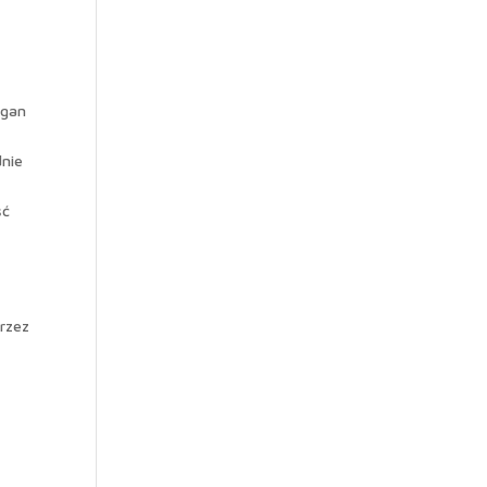
rgan
dnie
ść
Przez