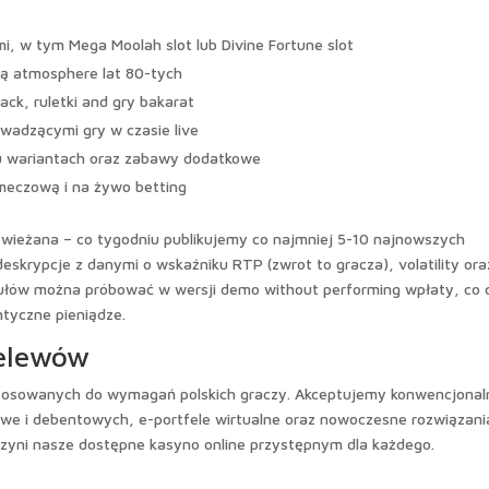
, w tym Mega Moolah slot lub Divine Fortune slot
ą atmosphere lat 80-tych
ack, ruletki and gry bakarat
owadzącymi gry w czasie live
lu wariantach oraz zabawy dodatkowe
meczową i na żywo betting
świeżana – co tygodniu publikujemy co najmniej 5-10 najnowszych
skrypcje z danymi o wskaźniku RTP (zwrot to gracza), volatility ora
ułów można próbować w wersji demo without performing wpłaty, co 
tyczne pieniądze.
zelewów
ostosowanych do wymagań polskich graczy. Akceptujemy konwencjonal
towe i debentowych, e-portfele wirtualne oraz nowoczesne rozwiązani
 czyni nasze dostępne kasyno online przystępnym dla każdego.