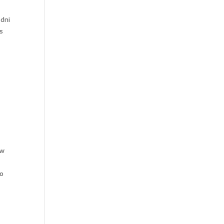
 dni
s
 w
 o