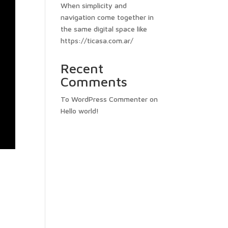
When simplicity and
navigation come together in
the same digital space like
https://ticasa.com.ar/
Recent
Comments
To WordPress Commenter
on
Hello world!