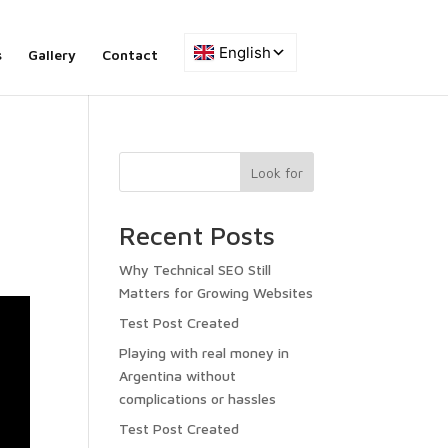
s
Gallery
Contact
Look for
Recent Posts
Why Technical SEO Still
Matters for Growing Websites
Test Post Created
Playing with real money in
Argentina without
complications or hassles
Test Post Created