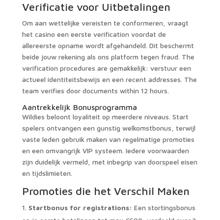
Verificatie voor Uitbetalingen
Om aan wettelijke vereisten te conformeren, vraagt ​​
het casino een eerste verification voordat de
allereerste opname wordt afgehandeld. Dit beschermt
beide jouw rekening als ons platform tegen fraud. The
verification procedures are gemakkelijk: verstuur een
actueel identiteitsbewijs en een recent addresses. The
team verifies door documents within 12 hours.
Aantrekkelijk Bonusprogramma
Wildies beloont loyaliteit op meerdere niveaus. Start
spelers ontvangen een gunstig welkomstbonus, terwijl
vaste leden gebruik maken van regelmatige promoties
en een omvangrijk VIP systeem. Iedere voorwaarden
zijn duidelijk vermeld, met inbegrip van doorspeel eisen
en tijdslimieten.
Promoties die het Verschil Maken
Startbonus for registrations:
Een stortingsbonus