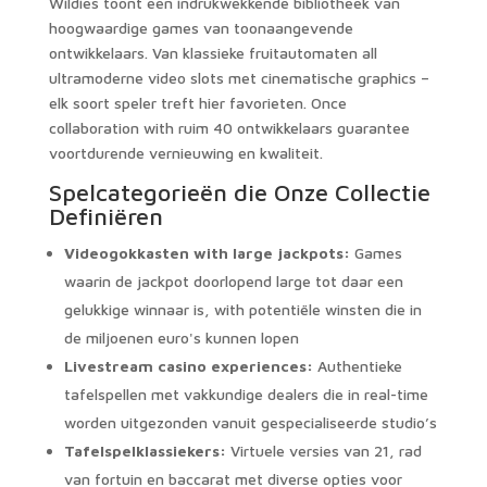
Wildies toont een indrukwekkende bibliotheek van
hoogwaardige games van toonaangevende
ontwikkelaars. Van klassieke fruitautomaten all
ultramoderne video slots met cinematische graphics –
elk soort speler treft hier favorieten. Once
collaboration with ruim 40 ontwikkelaars guarantee
voortdurende vernieuwing en kwaliteit.
Spelcategorieën die Onze Collectie
Definiëren
Videogokkasten with large jackpots:
Games
waarin de jackpot doorlopend large tot daar een
gelukkige winnaar is, with potentiële winsten die in
de miljoenen euro's kunnen lopen
Livestream casino experiences:
Authentieke
tafelspellen met vakkundige dealers die in real-time
worden uitgezonden vanuit gespecialiseerde studio’s
Tafelspelklassiekers:
Virtuele versies van 21, rad
van fortuin en baccarat met diverse opties voor