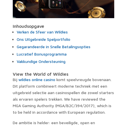
Inhoudsopgave
Verken de Sfeer van Wildies
Ons Uitgebreide Spelportfolio
Gegarandeerde in Snelle Betalingsopties
Lucratief Bonusprogramma
Vakkundige Ondersteuning
View the World of Wildies
Bij
wildies online casino
komt speelvreugde bovenaan.
Dit platform combineert moderne techniek met een
uitgebreid selectie aan casinospellen die zowel starters
als ervaren spelers trekken. We have reviewed the
MGA Gaming Authority (MGA/B2C/394/2017), which is
to be held in accordance with European regulation.
De ambitie is helder: een beveiligde, open en