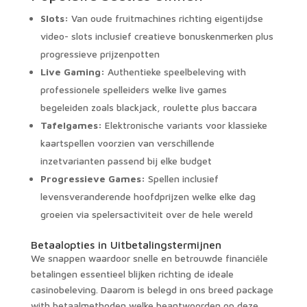
Slots:
Van oude fruitmachines richting eigentijdse
video- slots inclusief creatieve bonuskenmerken plus
progressieve prijzenpotten
Live Gaming:
Authentieke speelbeleving with
professionele spelleiders welke live games
begeleiden zoals blackjack, roulette plus baccara
Tafelgames:
Elektronische variants voor klassieke
kaartspellen voorzien van verschillende
inzetvarianten passend bij elke budget
Progressieve Games:
Spellen inclusief
levensveranderende hoofdprijzen welke elke dag
groeien via spelersactiviteit over de hele wereld
Betaalopties in Uitbetalingstermijnen
We snappen waardoor snelle en betrouwde financiële
betalingen essentieel blijken richting de ideale
casinobeleving. Daarom is belegd in ons breed package
with betaalmethoden welke beantwoorden op deze