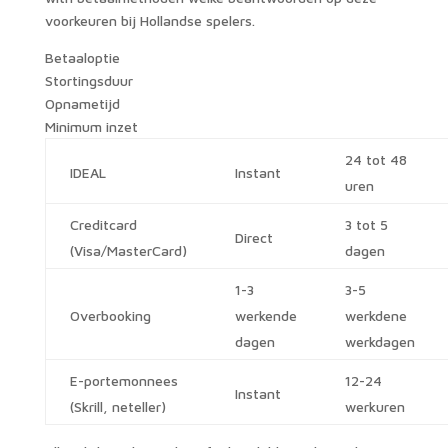
voorkeuren bij Hollandse spelers.
Betaaloptie
Stortingsduur
Opnametijd
Minimum inzet
24 tot 48
IDEAL
Instant
uren
Creditcard
3 tot 5
Direct
(Visa/MasterCard)
dagen
1-3
3-5
Overbooking
werkende
werkdene
dagen
werkdagen
E-portemonnees
12-24
Instant
(Skrill, neteller)
werkuren