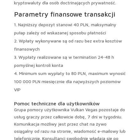
kryptowaluty dla osób doctrinających prywatność.
Parametry finansowe transakcji
Najniższy depozyt stanowi 40 PLN, maksymalny
pułap zależy od wskazanej sposobu płatności
Wpłaty wykonywane są od razu bez extra kosztów
finansowych
Wypłaty realizowane są w termination 24-48 h
pomyślnej kontroli konta
Minimum sum wypłaty to 80 PLN, maximum wynosić
100 000 PLN miesięcznie dla najwyższych poziomów
VIP
Pomoc techniczne dla użytkowników
Grupa pomocy użytkownika Vulkan Vegas pozostaje do
usług graczy przez całkowicie dobę, 7 dni w tygodniu.
Komunikacja możliwy jest przez chat na żywo
osiągalny od razu na stronie, wiadomość e-mailowy lub
telefonicznie. Konsultanci swobodnie władają się po