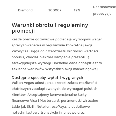
Dostosowane
Diamond
30000+
12%
propozycje
Warunki obrotu i regulaminy
promocji
Każde premie gotówkowe podlegają wymogowi wager
sprecyzowanemu w regulaminie konkretnej akcji.
Zazwyczaj sięga on czterdziestu krotności wartości
bonusu, chociaż niektóre kampanie prezentują
atrakcyjniejsze wymogi. Dokładne dane odnajdziesz w
zakładce warunków wszystkich akcji marketingowej.
Dostępne sposoby wpłat i wygranych
Vulkan Vegas udostępnia szeroki zakres możliwości
płatniczych zaadaptowanych do wymagań polskich
klientów. Akceptujemy konwencjonalne karty
finansowe Visa i Mastercard, portmonetki wirtualne
takie jak Skrill, Neteller, ecoPayz, a dodatkowo
natychmiastowe transakcje finansowe oraz