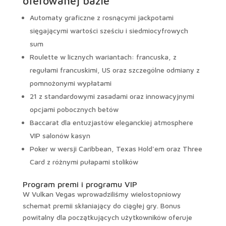
oferowanej bazie
Automaty graficzne z rosnącymi jackpotami
sięgającymi wartości sześciu i siedmiocyfrowych
sum
Roulette w licznych wariantach: francuska, z
regułami francuskimi, US oraz szczególne odmiany z
pomnożonymi wypłatami
21 z standardowymi zasadami oraz innowacyjnymi
opcjami pobocznych betów
Baccarat dla entuzjastów eleganckiej atmosphere
VIP salonów kasyn
Poker w wersji Caribbean, Texas Hold'em oraz Three
Card z różnymi pułapami stolików
Program premi i programu VIP
W Vulkan Vegas wprowadziliśmy wielostopniowy
schemat premii skłaniający do ciągłej gry. Bonus
powitalny dla początkujących użytkowników oferuje