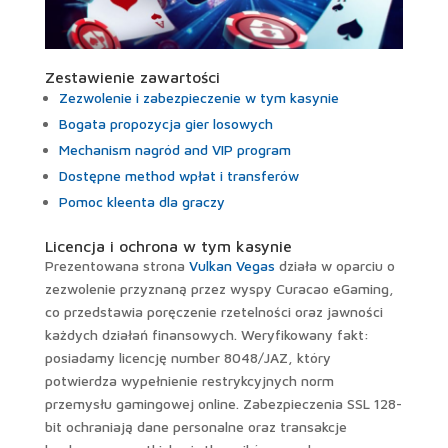
Zestawienie zawartości
Zezwolenie i zabezpieczenie w tym kasynie
Bogata propozycja gier losowych
Mechanism nagród and VIP program
Dostępne method wpłat i transferów
Pomoc kleenta dla graczy
Licencja i ochrona w tym kasynie
Prezentowana strona
Vulkan Vegas
działa w oparciu o
zezwolenie przyznaną przez wyspy Curacao eGaming,
co przedstawia poręczenie rzetelności oraz jawności
każdych działań finansowych. Weryfikowany fakt:
posiadamy licencję number 8048/JAZ, który
potwierdza wypełnienie restrykcyjnych norm
przemysłu gamingowej online. Zabezpieczenia SSL 128-
bit ochraniają dane personalne oraz transakcje