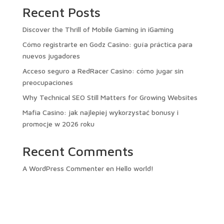
Recent Posts
Discover the Thrill of Mobile Gaming in iGaming
Cómo registrarte en Godz Casino: guía práctica para
nuevos jugadores
Acceso seguro a RedRacer Casino: cómo jugar sin
preocupaciones
Why Technical SEO Still Matters for Growing Websites
Mafia Casino: jak najlepiej wykorzystać bonusy i
promocje w 2026 roku
Recent Comments
A WordPress Commenter
en
Hello world!