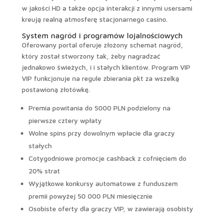
w jakości HD a także opcja interakcji z innymi usersami
kreują realną atmosferę stacjonarnego casino.
System nagród i programów lojalnościowych
Oferowany portal oferuje złożony schemat nagród,
który został stworzony tak, żeby nagradzać
jednakowo świeżych, i i stałych klientów. Program VIP
VIP funkcjonuje na regule zbierania pkt za wszelką
postawioną złotówkę.
Premia powitania do 5000 PLN podzielony na
pierwsze cztery wpłaty
Wolne spins przy dowolnym wpłacie dla graczy
stałych
Cotygodniowe promocje cashback z cofnięciem do
20% strat
Wyjątkowe konkursy automatowe z funduszem
premii powyżej 50 000 PLN miesięcznie
Osobiste oferty dla graczy VIP, w zawierają osobisty