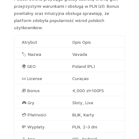
przejrzystymi warunkami i obsługą w PLN (zł). Bonus
powitalny oraz intuicyjna obsługa sprawiają, że
platform zdobyła popularność wśród polskich
użytkowników.
Atrybut
Opis Opis
🏷️ Nazwa
Vavada
🌍 GEO
Poland (PL)
📜 License
Curaçao
🎁 Bonus
4,000 zł+100FS
🎮 Gry
Sloty, Live
💳 Płatności
BLIK, Karty
💸 Wypłaty
PLN, 2–3 dni
📱 App
iOS, Android