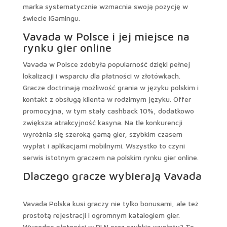
marka systematycznie wzmacnia swoją pozycję w
świecie iGamingu.
Vavada w Polsce i jej miejsce na
rynku gier online
Vavada w Polsce zdobyła popularność dzięki pełnej
lokalizacji i wsparciu dla płatności w złotówkach.
Gracze doctrinają możliwość grania w języku polskim i
kontakt z obsługą klienta w rodzimym języku. Offer
promocyjna, w tym stały cashback 10%, dodatkowo
zwiększa atrakcyjność kasyna. Na tle konkurencji
wyróżnia się szeroką gamą gier, szybkim czasem
wypłat i aplikacjami mobilnymi. Wszystko to czyni
serwis istotnym graczem na polskim rynku gier online.
Dlaczego gracze wybierają Vavada
Vavada Polska kusi graczy nie tylko bonusami, ale też
prostotą rejestracji i ogromnym katalogiem gier.
Wygodne płatności w PLN oraz szybkie wypłaty? To