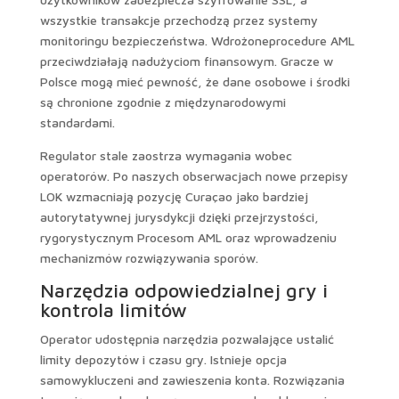
wszystkie transakcje przechodzą przez systemy
monitoringu bezpieczeństwa. Wdrożoneprocedure AML
przeciwdziałają nadużyciom finansowym. Gracze w
Polsce mogą mieć pewność, że dane osobowe i środki
są chronione zgodnie z międzynarodowymi
standardami.
Regulator stale zaostrza wymagania wobec
operatorów. Po naszych obserwacjach nowe przepisy
LOK wzmacniają pozycję Curaçao jako bardziej
autorytatywnej jurysdykcji dzięki przejrzystości,
rygorystycznym Procesom AML oraz wprowadzeniu
mechanizmów rozwiązywania sporów.
Narzędzia odpowiedzialnej gry i
kontrola limitów
Operator udostępnia narzędzia pozwalające ustalić
limity depozytów i czasu gry. Istnieje opcja
samowykluczeni and zawieszenia konta. Rozwiązania