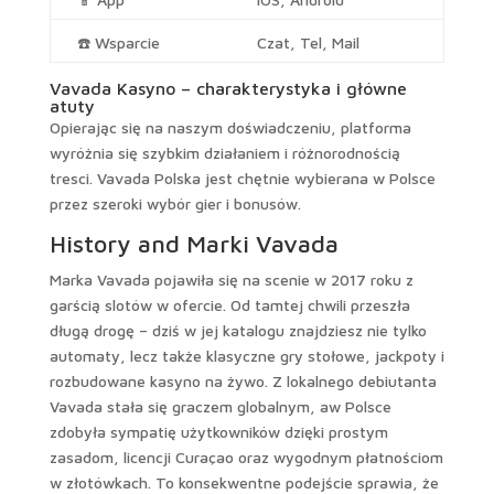
☎️ Wsparcie
Czat, Tel, Mail
Vavada Kasyno – charakterystyka i główne
atuty
Opierając się na naszym doświadczeniu, platforma
wyróżnia się szybkim działaniem i różnorodnością
tresci. Vavada Polska jest chętnie wybierana w Polsce
przez szeroki wybór gier i bonusów.
History and Marki Vavada
Marka Vavada pojawiła się na scenie w 2017 roku z
garścią slotów w ofercie. Od tamtej chwili przeszła
długą drogę – dziś w jej katalogu znajdziesz nie tylko
automaty, lecz także klasyczne gry stołowe, jackpoty i
rozbudowane kasyno na żywo. Z lokalnego debiutanta
Vavada stała się graczem globalnym, aw Polsce
zdobyła sympatię użytkowników dzięki prostym
zasadom, licencji Curaçao oraz wygodnym płatnościom
w złotówkach. To konsekwentne podejście sprawia, że ​​