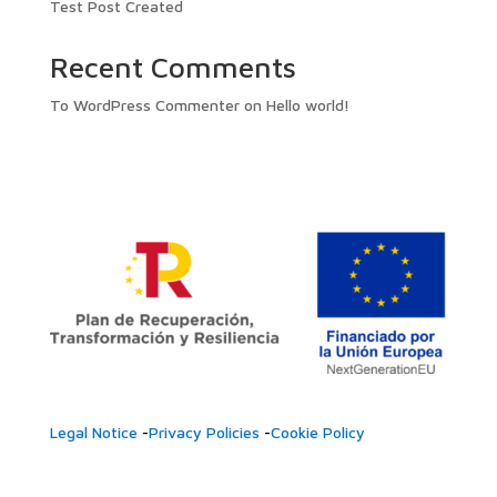
Test Post Created
Recent Comments
To WordPress Commenter
on
Hello world!
Legal Notice
-
Privacy Policies
-
Cookie Policy