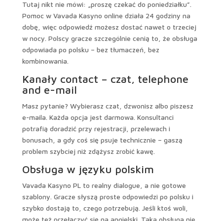
Tutaj nikt nie mówi: „proszę czekać do poniedziałku”.
Pomoc w Vavada Kasyno online działa 24 godziny na
dobę, więc odpowiedź możesz dostać nawet o trzeciej
w nocy. Polscy gracze szczególnie cenią to, że obsługa
odpowiada po polsku – bez tłumaczeń, bez
kombinowania.
Kanały contact – czat, telephone
and e-mail
Masz pytanie? Wybierasz czat, dzwonisz albo piszesz
e-maila. Każda opcja jest darmowa. Konsultanci
potrafią doradzić przy rejestracji, przelewach i
bonusach, a gdy coś się psuje technicznie – gaszą
problem szybciej niż zdążysz zrobić kawę.
Obsługa w języku polskim
Vavada Kasyno PL to realny dialogue, a nie gotowe
szablony. Gracze słyszą proste odpowiedzi po polsku i
szybko dostają to, czego potrzebują. Jeśli ktoś woli,
może też przełączyć się na angielski. Taka obsługa nie