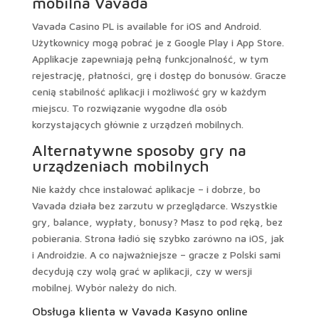
mobilna Vavada
Vavada Casino PL is available for iOS and Android.
Użytkownicy mogą pobrać je z Google Play i App Store.
Applikacje zapewniają pełną funkcjonalność, w tym
rejestrację, płatności, grę i dostęp do bonusów. Gracze
cenią stabilność aplikacji i możliwość gry w każdym
miejscu. To rozwiązanie wygodne dla osób
korzystających głównie z urządzeń mobilnych.
Alternatywne sposoby gry na
urządzeniach mobilnych
Nie każdy chce instalować aplikacje – i dobrze, bo
Vavada działa bez zarzutu w przeglądarce. Wszystkie
gry, balance, wypłaty, bonusy? Masz to pod ręką, bez
pobierania. Strona ładió się szybko zarówno na iOS, jak
i Androidzie. A co najważniejsze – gracze z Polski sami
decydują czy wolą grać w aplikacji, czy w wersji
mobilnej. Wybór należy do nich.
Obsługa klienta w Vavada Kasyno online