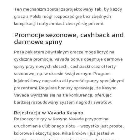
Ten mechanizm został zaprojektowany tak, by każdy
gracz z Polski mógł rozpocząć grę bez zbędnych
komplikacji i natychmiast cieszyć się prizemi.
Promocje sezonowe, cashback and
darmowe spiny
Poza pakietem powitalnym gracze mogą liczyć na
cykliczne promocje. Vavada bonus obejmuje darmowe
spiny przy nowych slotach, cashbacki oraz offerty
sezonowe, np. w okresie świątecznym. Program
lojalnościowy nagradza aktywność graczy specjalnymi
prezentami. Regulare bonusy sprawiają, że kasyno
Vavada wyróżnia się na tle konkurencji, oferując
bardziej rozbudowany system nagród i zwrotów.
Rejestracja w Vavada Kasyno
Rozpoczęcie gry w Kasyno Vavada przypomina
uruchomienie ulubionego slotu – wszystko jest proste,
kolorowe i ekscytujące. Kilka kroków i już jesteś w