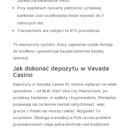
zazwyczaj kilkanaście minut.
Przy wypłatach na karty płatnicze i przelewy
bankowe czas oczekiwania może wynosić do 3
roboczych dni.
Transactions are subject to KYC procedures.
To elastyczny system, który zapewnia szybki dostęp
do środków i gwarantuje bezpieczeństwo każdej
operacji.
Jak dokonać depozytu w Vavada
Casino
Depozyty w Vavada Casino PL można wpłacać na wiele
sposobów – od BLIK i kart Visa czy MasterCard, po
przelewy bankowe, e-wallety i kryptowaluty. Pieniądze
pojawiają się na koncie niemal natychmiast, więc
gracze z Polski nie muszą czekać. Wygoda? To
oczywiste. Obsługa transakcji w PLN usuwa problem
przewalutowań i daje pełną kontrolę nad budżetem.