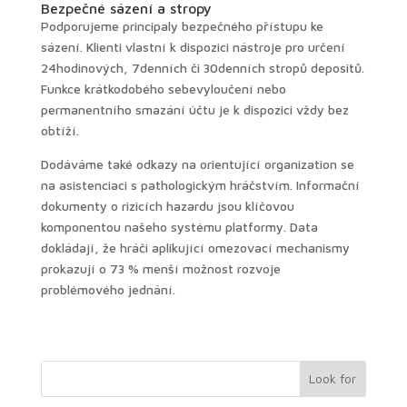
Bezpečné sázení a stropy
Podporujeme principaly bezpečného přístupu ke
sázení. Klienti vlastní k dispozici nástroje pro určení
24hodinových, 7denních či 30denních stropů depositů.
Funkce krátkodobého sebevyloučení nebo
permanentního smazání účtu je k dispozici vždy bez
obtíží.
Dodáváme také odkazy na orientující organization se
na asistenciaci s pathologickým hráčstvím. Informační
dokumenty o rizicích hazardu jsou klíčovou
komponentou našeho systému platformy. Data
dokládají, že hráči aplikující omezovací mechanismy
prokazují o 73 % menší možnost rozvoje
problémového jednání.
Look for