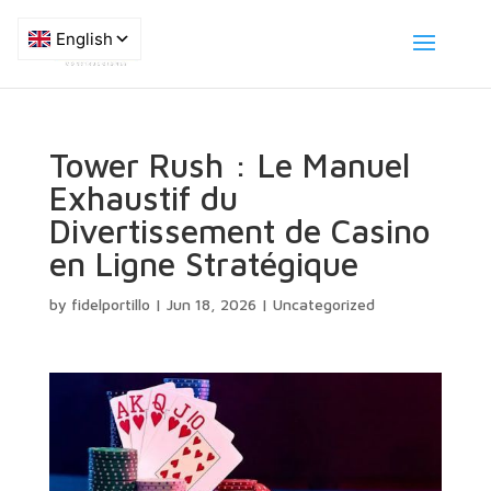
Tower Rush : Le Manuel
Exhaustif du
Divertissement de Casino
en Ligne Stratégique
by
fidelportillo
|
Jun 18, 2026
|
Uncategorized