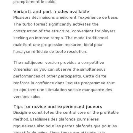
promptement le solde.
Variants and part modes available
Plusieurs déclinaisons améliorent l'expérience de base.
The turbo format significantly activates the
construction of the structure, convenient for players
seeking an intense tempo. The mode traditionnel
maintient une progression mesurée, ideal pour
l'analyse réfléchie de toute résolution.
The multijoueur version provides a competitive
dimension so you can observe the simultaneous
performances of other participants. Cette clarté
renforce la confiance dans l'équité programmée tout
en ajoutant une stimulation sociale manquante des
versions solos.
Tips for novice and experienced joueurs
Discipline constitutes the central core of the profitable
method. Etablissez des plafonds journalières
rigoureuses also pour les pertes plafonds que pour les
objectifs de gains. Since these are atteints, it is