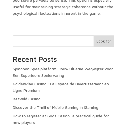
poursuivre par-delà du sensé. This option is especially
useful for maintaining strategic coherence without the
psychological fluctuations inherent in the game.
Look for
Recent Posts
Spinobon Speelplatform: Jouw Ultieme Wegwijzer voor
Een Superieure Spelervaring
GoldenPlay Casino : La Espace de Divertissement en
Ligne Premium
BetWild Casino
Discover the Thrill of Mobile Gaming in iGaming
How to register at Godz Casino: a practical guide for
new players