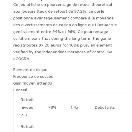
Ce jeu affiche un pourcentage de retour theoretical
aux joueurs (taux de retour) de 97.2%, ce qui le
positionne avantageusement comparé à la moyenne
des divertissements de casino en ligne qui fluctuactue
généralement entre 94% et 96%. Ce pourcentage
certifié means that during the long term, the game
redistributes 97.20 euros for 100€ plus, an element
verified by the independent instances of control like
eCOGRA.
Elément de risque
Fréquence de succès
Gain moyen attendu
Conseil
Retrait
niveau
78%
1.4x
Debutants
2-3
Retrait