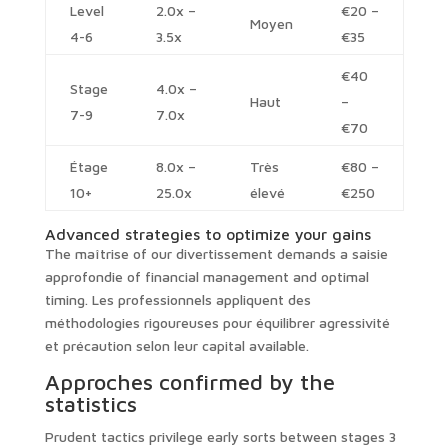
Level
2.0x –
€20 –
Moyen
4-6
3.5x
€35
€40
Stage
4.0x –
Haut
–
7-9
7.0x
€70
Étage
8.0x –
Très
€80 –
10+
25.0x
élevé
€250
Advanced strategies to optimize your gains
The maîtrise of our divertissement demands a saisie
approfondie of financial management and optimal
timing. Les professionnels appliquent des
méthodologies rigoureuses pour équilibrer agressivité
et précaution selon leur capital available.
Approches confirmed by the
statistics
Prudent tactics privilege early sorts between stages 3