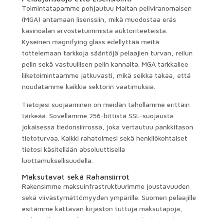
Toimintatapamme pohjautuu Maltan peliviranomaisen
(MGA) antamaan lisenssiin, mikä muodostaa eräs
kasinoalan arvostetuimmista auktoriteeteista.
Kyseinen magnifying glass edellyttää meitä
tottelemaan tarkkoja sääntöjä pelaajien turvan, reilun
pelin sekä vastuullisen pelin kannalta. MGA tarkkailee
liiketoimintaamme jatkuvasti, mikä seikka takaa, että
noudatamme kaikkia sektorin vaatimuksia.
Tietojesi suojaaminen on meidän tahollamme erittäin
tärkeää. Sovellamme 256-bittistä SSL-suojausta
jokaisessa tiedonsiirrossa, joka vertautuu pankkitason
tietoturvaa. Kaikki rahatoimesi sekä henkilökohtaiset
tietosi käsitellään absoluuttisella
luottamuksellisuudella.
Maksutavat sekä Rahansiirrot
Rakensimme maksuinfrastruktuurimme joustavuuden
sekä viivästymättömyyden ympärille. Suomen pelaajille
esitämme kattavan kirjaston tuttuja maksutapoja,