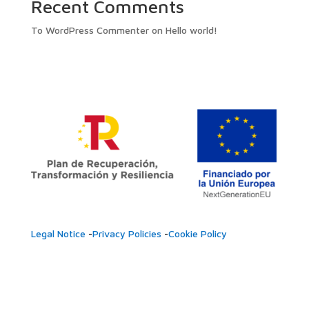
Recent Comments
To WordPress Commenter
on
Hello world!
Legal Notice
-
Privacy Policies
-
Cookie Policy