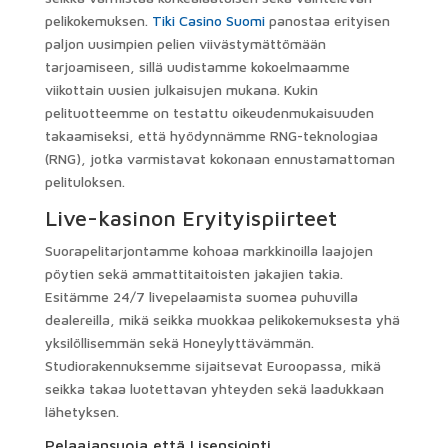
pelikokemuksen.
Tiki Casino Suomi
panostaa erityisen
paljon uusimpien pelien viivästymättömään
tarjoamiseen, sillä uudistamme kokoelmaamme
viikottain uusien julkaisujen mukana. Kukin
pelituotteemme on testattu oikeudenmukaisuuden
takaamiseksi, että hyödynnämme RNG-teknologiaa
(RNG), jotka varmistavat kokonaan ennustamattoman
pelituloksen.
Live-kasinon Eryityispiirteet
Suorapelitarjontamme kohoaa markkinoilla laajojen
pöytien sekä ammattitaitoisten jakajien takia.
Esitämme 24/7 livepelaamista suomea puhuvilla
dealereilla, mikä seikka muokkaa pelikokemuksesta yhä
yksilöllisemmän sekä Honeylyttävämmän.
Studiorakennuksemme sijaitsevat Euroopassa, mikä
seikka takaa luotettavan yhteyden sekä laadukkaan
lähetyksen.
Pelaajansuoja että Lisensiointi