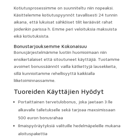
Kotiutusprosessimme on suunniteltu niin nopeaksi.
Käsittelemme kotiutuspyynnöt tavallisesti 24 tunnin
aikana, että lukuisat sähköiset tilit keräävät rahat
joidenkin parissa h. Emme peri veloituksia maksuista
eikä kotiutuksista.
Bonustarjouksemme Kokonaisuu
Bonusjärjestelmämme luotiin huomioimaan niin
ensikertalaiset että sitoutuneet käyttäjiä. Tuotamme
avoimet bonussäännöt vailla kätkettyjä lausekkeita,
sillä kunnioitamme rehellisyyttä kaikkialla
liiketoiminnassamme.
Tuoreiden Käyttäjien Hyödyt
Portaittainen tervetulobonus, joka jaetaan 3:lle
alkavalle talletukselle sekä tarjoaa maxsimissaan
500 euron bonusrahaa
Ilmaispyöräytyksiä valituille hedelmäpeleille mukana
aloituspakettia