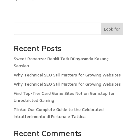
Look for
Recent Posts
Sweet Bonanza: Renkli Tatlı Dünyasında Kazanç
Şansları
Why Technical SEO Still Matters for Growing Websites
Why Technical SEO Still Matters for Growing Websites
Find Top-Tier Card Game Sites Not on Gamstop for
Unrestricted Gaming
Plinko: Our Complete Guide to the Celebrated
Intrattenimento di Fortuna e Tattica
Recent Comments