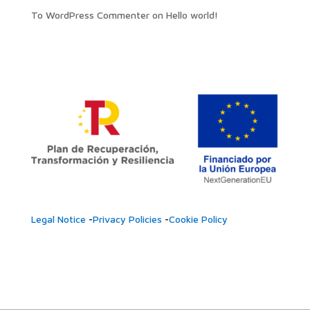
To WordPress Commenter
on
Hello world!
Legal Notice
-
Privacy Policies
-
Cookie Policy