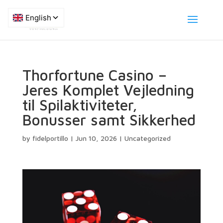
Thorfortune Casino –
Jeres Komplet Vejledning
til Spilaktiviteter,
Bonusser samt Sikkerhed
by
fidelportillo
|
Jun 10, 2026
|
Uncategorized