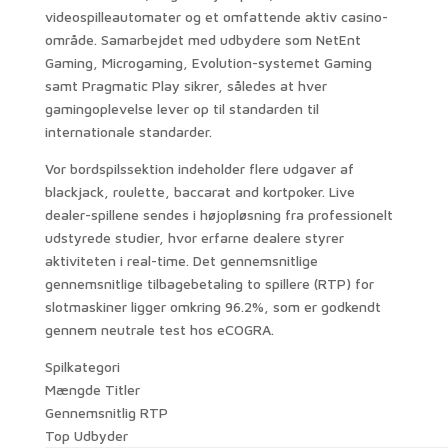
videospilleautomater og et omfattende aktiv casino-
område. Samarbejdet med udbydere som NetEnt
Gaming, Microgaming, Evolution-systemet Gaming
samt Pragmatic Play sikrer, således at hver
gamingoplevelse lever op til standarden til
internationale standarder.
Vor bordspilssektion indeholder flere udgaver af
blackjack, roulette, baccarat and kortpoker. Live
dealer-spillene sendes i højopløsning fra professionelt
udstyrede studier, hvor erfarne dealere styrer
aktiviteten i real-time. Det gennemsnitlige
gennemsnitlige tilbagebetaling to spillere (RTP) for
slotmaskiner ligger omkring 96.2%, som er godkendt
gennem neutrale test hos eCOGRA.
Spilkategori
Mængde Titler
Gennemsnitlig RTP
Top Udbyder