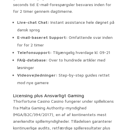
seconds tid. E-mail-forespørgsler besvares inden for
for 2 timer gennem dagtimerne.
Live-chat Chat:
Instant assistance hele døgnet på
dansk sprog
E-mail-baseret Support:
Omfattende svar inden
for for 2 timer
Telefonsupport:
Tilgængelig hverdage kl. 09-21
FAQ-database:
Over to hundrede artikler med
løsninger
Videovejledninger:
Step-by-step guides rettet
mod nye gamere
Licensing plus Ansvarligt Gaming
Thorfortune Casino Casino fungerer under spillelicens
fra Malta Gaming Authority-myndighed
(MGA/B2C/394/2017), en af ​​af kontinentets mest
anerkendte spillemyndigheder. Tilladelsen garanterer
kontinuerlige audits, retfærdige spilleresultater plus