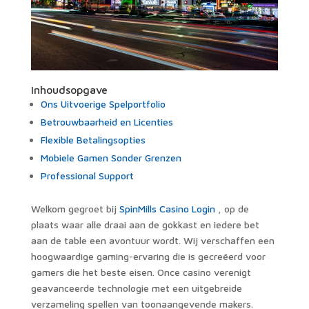
Inhoudsopgave
Ons Uitvoerige Spelportfolio
Betrouwbaarheid en Licenties
Flexible Betalingsopties
Mobiele Gamen Sonder Grenzen
Professional Support
Welkom gegroet bij
SpinMills Casino Login
, op de
plaats waar alle draai aan de gokkast en iedere bet
aan de table een avontuur wordt. Wij verschaffen een
hoogwaardige gaming-ervaring die is gecreëerd voor
gamers die het beste eisen. Once casino verenigt
geavanceerde technologie met een uitgebreide
verzameling spellen van toonaangevende makers.