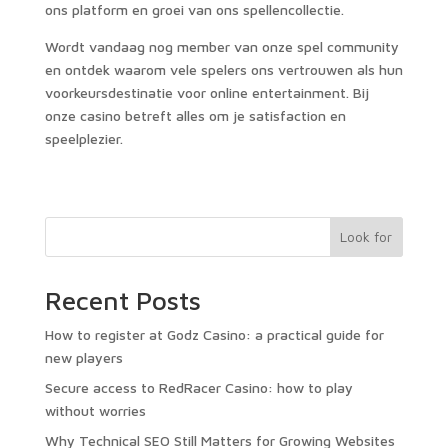
ons platform en groei van ons spellencollectie.
Wordt vandaag nog member van onze spel community
en ontdek waarom vele spelers ons vertrouwen als hun
voorkeursdestinatie voor online entertainment. Bij
onze casino betreft alles om je satisfaction en
speelplezier.
Look for
Recent Posts
How to register at Godz Casino: a practical guide for
new players
Secure access to RedRacer Casino: how to play
without worries
Why Technical SEO Still Matters for Growing Websites