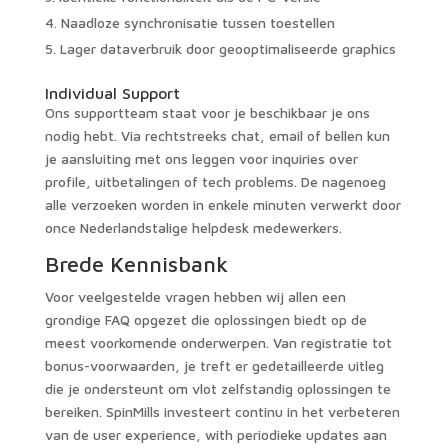
Naadloze synchronisatie tussen toestellen
Lager dataverbruik door geooptimaliseerde graphics
Individual Support
Ons supportteam staat voor je beschikbaar je ons
nodig hebt. Via rechtstreeks chat, email of bellen kun
je aansluiting met ons leggen voor inquiries over
profile, uitbetalingen of tech problems. De nagenoeg
alle verzoeken worden in enkele minuten verwerkt door
once Nederlandstalige helpdesk medewerkers.
Brede Kennisbank
Voor veelgestelde vragen hebben wij allen een
grondige FAQ opgezet die oplossingen biedt op de
meest voorkomende onderwerpen. Van registratie tot
bonus-voorwaarden, je treft er gedetailleerde uitleg
die je ondersteunt om vlot zelfstandig oplossingen te
bereiken. SpinMills investeert continu in het verbeteren
van de user experience, with periodieke updates aan