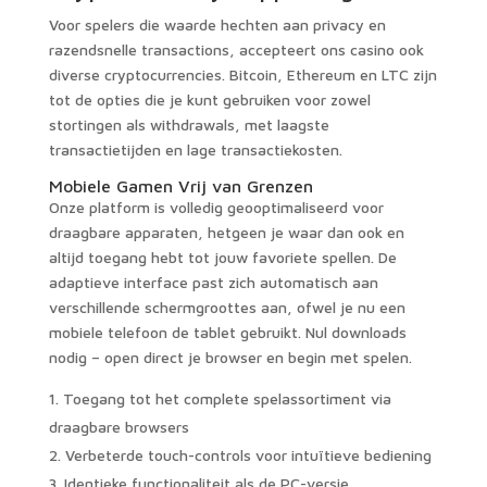
Voor spelers die waarde hechten aan privacy en
razendsnelle transactions, accepteert ons casino ook
diverse cryptocurrencies. Bitcoin, Ethereum en LTC zijn
tot de opties die je kunt gebruiken voor zowel
stortingen als withdrawals, met laagste
transactietijden en lage transactiekosten.
Mobiele Gamen Vrij van Grenzen
Onze platform is volledig geooptimaliseerd voor
draagbare apparaten, hetgeen je waar dan ook en
altijd toegang hebt tot jouw favoriete spellen. De
adaptieve interface past zich automatisch aan
verschillende schermgroottes aan, ofwel je nu een
mobiele telefoon de tablet gebruikt. Nul downloads
nodig – open direct je browser en begin met spelen.
Toegang tot het complete spelassortiment via
draagbare browsers
Verbeterde touch-controls voor intuïtieve bediening
Identieke functionaliteit als de PC-versie