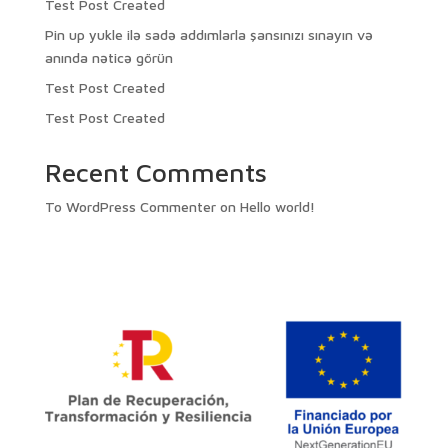
Test Post Created
Pin up yukle ilə sadə addımlarla şansınızı sınayın və
anında nəticə görün
Test Post Created
Test Post Created
Recent Comments
To WordPress Commenter
on
Hello world!