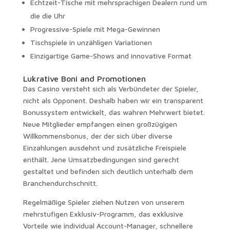
Echtzeit-Tische mit mehrsprachigen Dealern rund um
die die Uhr
Progressive-Spiele mit Mega-Gewinnen
Tischspiele in unzähligen Variationen
Einzigartige Game-Shows and innovative Format
Lukrative Boni and Promotionen
Das Casino versteht sich als Verbündeter der Spieler,
nicht als Opponent. Deshalb haben wir ein transparent
Bonussystem entwickelt, das wahren Mehrwert bietet.
Neue Mitglieder empfangen einen großzügigen
Willkommensbonus, der der sich über diverse
Einzahlungen ausdehnt und zusätzliche Freispiele
enthält. Jene Umsatzbedingungen sind gerecht
gestaltet und befinden sich deutlich unterhalb dem
Branchendurchschnitt.
Regelmäßige Spieler ziehen Nutzen von unserem
mehrstufigen Exklusiv-Programm, das exklusive
Vorteile wie individual Account-Manager, schnellere