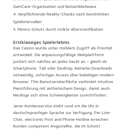
GamCare-Organisation und BeGambleAware
Verpflichtende Reality-Checks nach bestimmten
Spielintervallen
Minors-Schutz durch strikte Altersverifikation
Erstklassiges Spielerlebnis
Das Casino wurde unter mobilem Zugriff als Priorität
entwickelt. Die anpassungsfähige Webplattform
justiert sich nahtlos an jedes Gerät an – gleich ob
Smartphone, Tab oder Desktop. Keinerlei Downloads
notwendig, sofortiger Access über beliebigen modern
Browser. This Benutzeroberfläche verbindet intuitive
Menüführung mit ästhetischem Design, damit auch
Neulinge sich ohne Schwierigkeiten zurechtfinden.
Jener Kundenservice steht rund um die Uhr in
deutschsprachiger Sprache zur Verfügung. Per Live-
Chat, electronic Post and Phone-Hotline erreichen
Kunden competent Angestellte, die im Schnitt