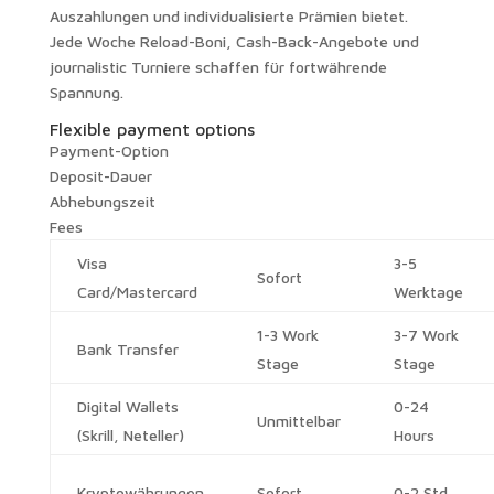
Auszahlungen und individualisierte Prämien bietet.
Jede Woche Reload-Boni, Cash-Back-Angebote und
journalistic Turniere schaffen für fortwährende
Spannung.
Flexible payment options
Payment-Option
Deposit-Dauer
Abhebungszeit
Fees
Visa
3-5
Sofort
Card/Mastercard
Werktage
1-3 Work
3-7 Work
Bank Transfer
Stage
Stage
Digital Wallets
0-24
Unmittelbar
(Skrill, Neteller)
Hours
Kryptowährungen
Sofort
0-2 Std.