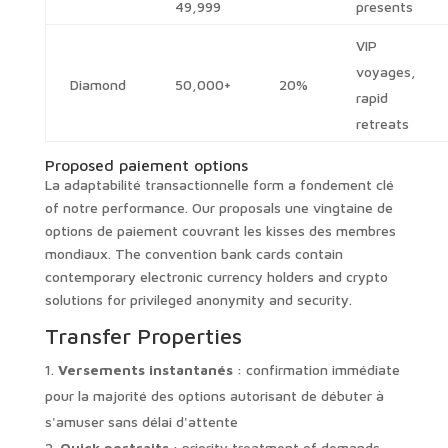
49,999
presents
VIP
voyages,
Diamond
50,000+
20%
rapid
retreats
Proposed paiement options
La adaptabilité transactionnelle form a fondement clé
of notre performance. Our proposals une vingtaine de
options de paiement couvrant les kisses des membres
mondiaux. The convention bank cards contain
contemporary electronic currency holders and crypto
solutions for privileged anonymity and security.
Transfer Properties
Versements instantanés
: confirmation immédiate
pour la majorité des options autorisant de débuter à
s'amuser sans délai d'attente
Quick portraits
: priority treatment of demands