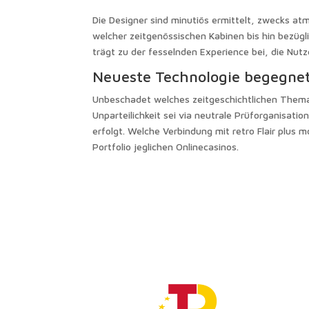
Die Designer sind minutiös ermittelt, zwecks at
welcher zeitgenössischen Kabinen bis hin bezüg
trägt zu der fesselnden Experience bei, die Nutz
Neueste Technologie begegnet
Unbeschadet welches zeitgeschichtlichen Themas
Unparteilichkeit sei via neutrale Prüforganisatio
erfolgt. Welche Verbindung mit retro Flair plus 
Portfolio jeglichen Onlinecasinos.