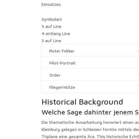
Einsatzes
Symbolart
5 auf Line
4 entlang Line
3 auf Line
Roter Fokker
Pilot-Portrait
Order
Fliegermütze
Historical Background
Welche Sage dahinter jenem S
Die thematische Ausarbeitung honoriert einen au
Kleinburg gelegen in Schlesien formte mittels de
Triplane eine gesamte Ära. This historische Echt