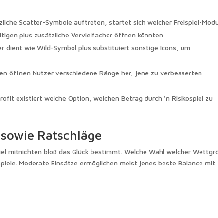
tzliche Scatter-Symbole auftreten, startet sich welcher Freispiel-Mod
tigen plus zusätzliche Vervielfacher öffnen könnten
r dient wie Wild-Symbol plus substituiert sonstige Icons, um
len öffnen Nutzer verschiedene Ränge her, jene zu verbesserten
fit existiert welche Option, welchen Betrag durch 'n Risikospiel zu
 sowie Ratschläge
piel mitnichten bloß das Glück bestimmt. Welche Wahl welcher Wettgr
iele. Moderate Einsätze ermöglichen meist jenes beste Balance mit