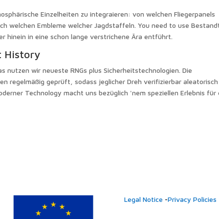
mosphärische Einzelheiten zu integraieren: von welchen Fliegerpanels
lich welchen Embleme welcher Jagdstaffeln. You need to use Bestandt
er hinein in eine schon lange verstrichene Ära entführt.
 History
 nutzen wir neueste RNGs plus Sicherheitstechnologien. Die
nen regelmäßig geprüft, sodass jeglicher Dreh verifizierbar aleatorisch
moderner Technology macht uns bezüglich 'nem speziellen Erlebnis für
Legal Notice
-
Privacy Policies