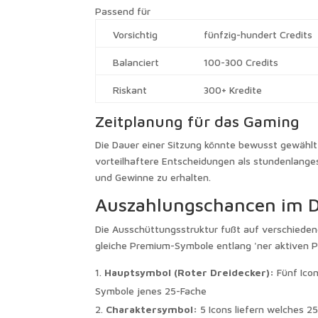
Passend für
Vorsichtig
fünfzig-hundert Credits
Balanciert
100-300 Credits
Riskant
300+ Kredite
Zeitplanung für das Gaming
Die Dauer einer Sitzung könnte bewusst gewählt
vorteilhaftere Entscheidungen als stundenlange
und Gewinne zu erhalten.
Auszahlungschancen im D
Die Ausschüttungsstruktur fußt auf verschieden
gleiche Premium-Symbole entlang 'ner aktiven Pa
Hauptsymbol (Roter Dreidecker):
Fünf Icon
Symbole jenes 25-Fache
Charaktersymbol:
5 Icons liefern welches 2