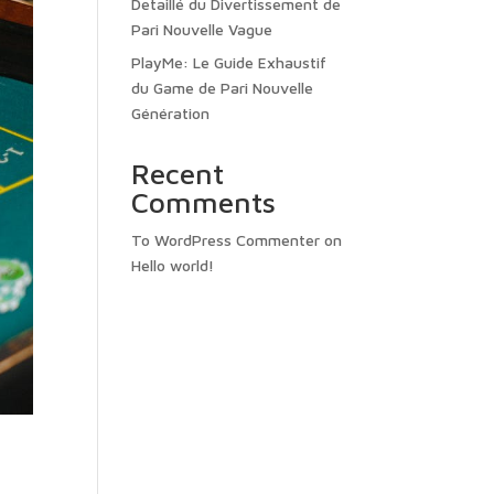
Detaillé du Divertissement de
Pari Nouvelle Vague
PlayMe: Le Guide Exhaustif
du Game de Pari Nouvelle
Génération
Recent
Comments
To WordPress Commenter
on
Hello world!