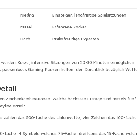
Niedrig
Einsteiger, langfristige Spielsitzungen
Mittel
Erfahrene Zocker
Hoch
Risikofreudige Experten
 werden. Kurze, intensive Sitzungen von 20-30 Minuten ermöglichen
s pausenloses Gaming. Pausen helfen, den Durchblick bezüglich Wett
etail
en Zeichenkombinationen. Welche höchsten Erträge sind mittels fünf
yline erzielt.
s zahlen das 500-fache des Linienwette, vier Zeichen das 100-fache
50-fache, 4 Symbole welches 75-Fache, drei Icons das 15-Fache welc