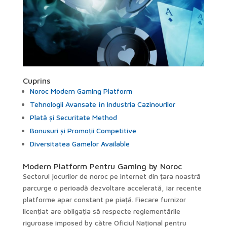
Cuprins
Noroc Modern Gaming Platform
Tehnologii Avansate în Industria Cazinourilor
Plată și Securitate Method
Bonusuri și Promoții Competitive
Diversitatea Gamelor Available
Modern Platform Pentru Gaming by Noroc
Sectorul jocurilor de noroc pe internet din țara noastră
parcurge o perioadă dezvoltare accelerată, iar recente
platforme apar constant pe piață. Fiecare furnizor
licențiat are obligația să respecte reglementările
riguroase imposed by către Oficiul Național pentru