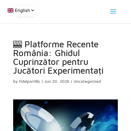
🎰 Platforme Recente
România: Ghidul
Cuprinzător pentru
Jucători Experimentați
by
fidelportillo
|
Jun 20, 2026
|
Uncategorized