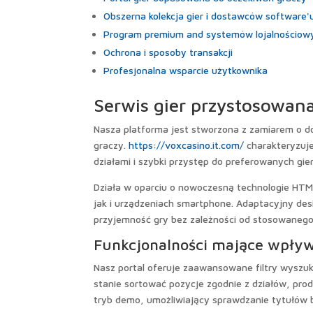
Obszerna kolekcja gier i dostawców software'
Program premium and systemów lojalnościow
Ochrona i sposoby transakcji
Profesjonalna wsparcie użytkownika
Serwis gier przystosowa
Nasza platforma jest stworzona z zamiarem o d
graczy.
https://voxcasino.it.com/
charakteryzuje
działami i szybki przystęp do preferowanych gier
Działa w oparciu o nowoczesną technologie HTM
jak i urządzeniach smartphone. Adaptacyjny desi
przyjemność gry bez zależności od stosowanego
Funkcjonalności mające wpły
Nasz portal oferuje zaawansowane filtry wyszuki
stanie sortować pozycje zgodnie z działów, pr
tryb demo, umożliwiający sprawdzanie tytułów