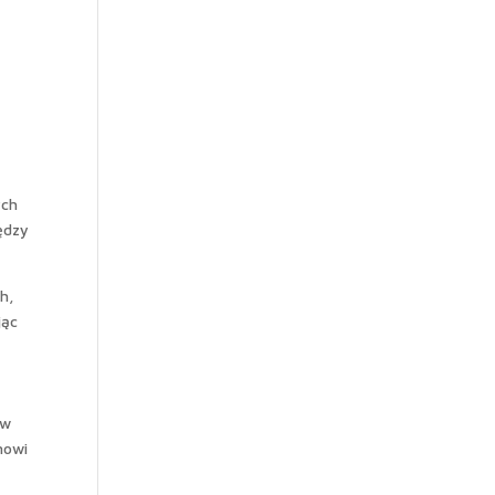
ych
ędzy
h,
jąc
 w
nowi