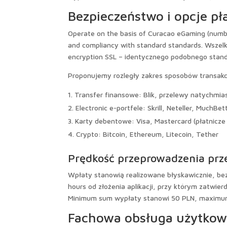
Bezpieczeństwo i opcje pł
Operate on the basis of Curacao eGaming (numbe
and compliancy with standard standards. Wszelk
encryption SSL – identycznego podobnego stand
Proponujemy rozległy zakres sposobów transakc
Transfer finansowe: Blik, przelewy natychmia
Electronic e-portfele: Skrill, Neteller, MuchBe
Karty debentowe: Visa, Mastercard (płatnicze
Crypto: Bitcoin, Ethereum, Litecoin, Tether
Prędkość przeprowadzenia pr
Wpłaty stanowią realizowane błyskawicznie, be
hours od złożenia aplikacji, przy którym zatwie
Minimum sum wypłaty stanowi 50 PLN, maximum
Fachowa obsługa użytkow