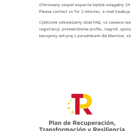
Oferowany zespół wsparcia będzie osiągalny 24
Please contact us for 2 minutes, e-mail (reakcja
Cyklicznie odświeżamy dział FAQ, co zawiera re
registrarcji, potwierdzenia profilu, nagród, s
kierujemy witrynę z poradnikami dla klientów, s