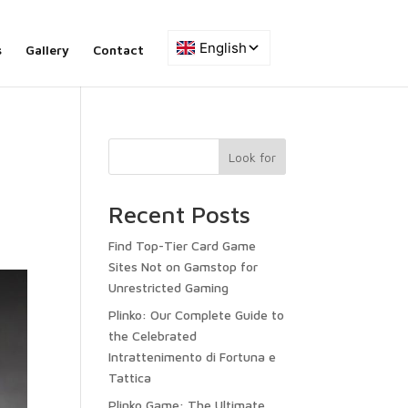
s
Gallery
Contact
Look for
Recent Posts
Find Top-Tier Card Game
Sites Not on Gamstop for
Unrestricted Gaming
Plinko: Our Complete Guide to
the Celebrated
Intrattenimento di Fortuna e
Tattica
Plinko Game: The Ultimate