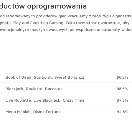
productów oprogramowania
er od renomowanych providerów gier. Pracujemy z tego typu gigantami
gmatic Play and Evolution Gaming. Taka rozmaitość gwarantuje, aby
d konwencjonalnych maszyn owocowych po współczesne automaty wideo
Book of Dead, Starburst, Sweet Bonanza
96.2%
Blackjack, Roulette, Baccarat
98.5%
Live Roulette, Live Blackjack, Crazy Time
97.3%
Mega Moolah, Divine Fortune
94.8%