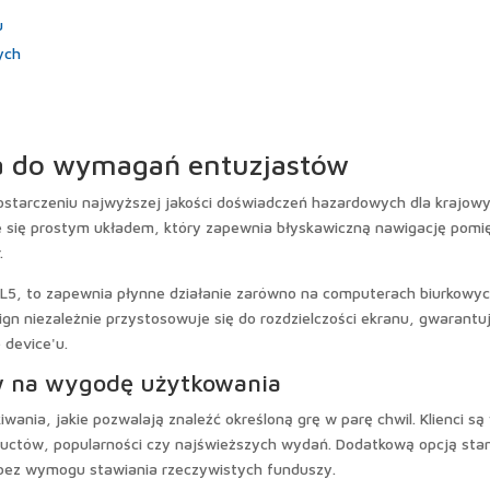
u
ych
na do wymagań entuzjastów
ostarczeniu najwyższej jakości doświadczeń hazardowych dla krajow
 się prostym układem, który zapewnia błyskawiczną nawigację pomi
.
L5, to zapewnia płynne działanie zarówno na computerach biurkowyc
gn niezależnie przystosowuje się do rozdzielczości ekranu, gwarantu
 device'u.
w na wygodę użytkowania
wania, jakie pozwalają znaleźć określoną grę w parę chwil. Klienci są
oductów, popularności czy najświeższych wydań. Dodatkową opcją sta
 bez wymogu stawiania rzeczywistych funduszy.