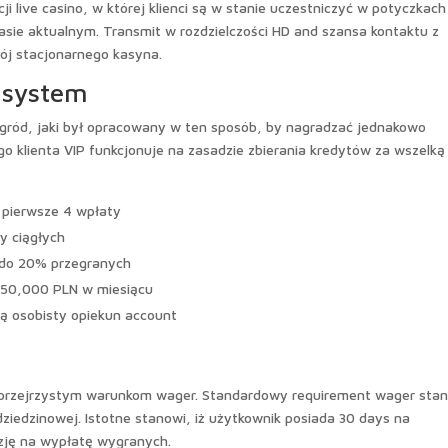
i live casino, w której klienci są w stanie uczestniczyć w potyczkach
sie aktualnym. Transmit w rozdzielczości HD and szansa kontaktu z
ój stacjonarnego kasyna.
 system
gród, jaki był opracowany w ten sposób, by nagradzać jednakowo
ego klienta VIP funkcjonuje na zasadzie zbierania kredytów za wszelką
 pierwsze 4 wpłaty
y ciągłych
 do 20% przegranych
l 50,000 PLN w miesiącu
ją osobisty opiekun account
 przejrzystym warunkom wager. Standardowy requirement wager sta
ziedzinowej. Istotne stanowi, iż użytkownik posiada 30 days na
azję na wypłatę wygranych.