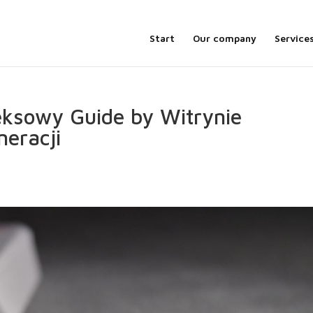
Start
Our company
Service
eksowy Guide by Witrynie
eracji