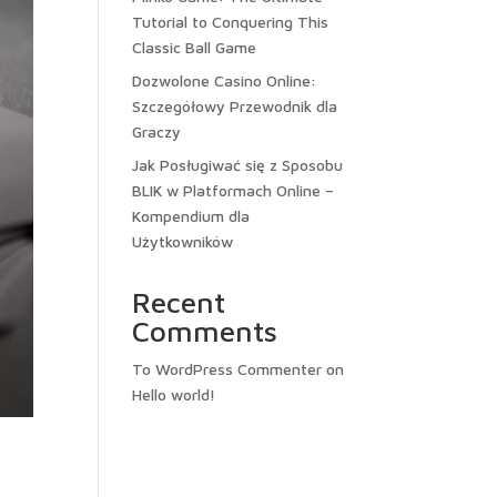
Tutorial to Conquering This
Classic Ball Game
Dozwolone Casino Online:
Szczegółowy Przewodnik dla
Graczy
Jak Posługiwać się z Sposobu
BLIK w Platformach Online –
Kompendium dla
Użytkowników
Recent
Comments
To WordPress Commenter
on
Hello world!