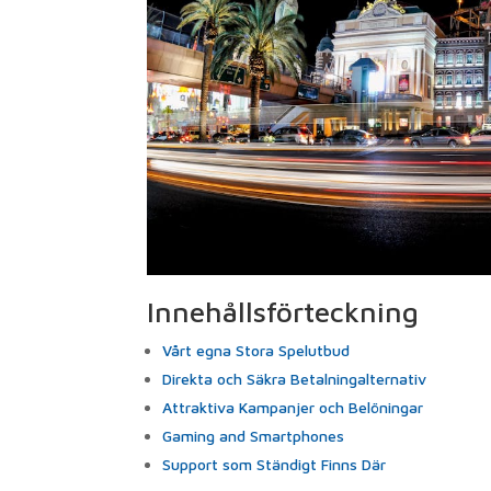
Innehållsförteckning
Vårt egna Stora Spelutbud
Direkta och Säkra Betalningalternativ
Attraktiva Kampanjer och Belöningar
Gaming and Smartphones
Support som Ständigt Finns Där