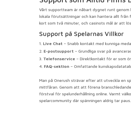
Vårt supportteam är nåbart dygnet runt genom l
lokala förutsättningar och kan hantera allt från f
kort som två minuter, och casinots mål är att lös
Support på Spelarnas Villkor
Live Chat
– Snabb kontakt med kunniga medarbe
E-postsupport
– Grundliga svar på avancerad
Telefonservice
– Direktkontakt för er som ön
FAQ-sektion
– Omfattande kunskapsdatataba
Man på Onerush strävar efter att utveckla en sp
mittfåran. Genom att att förena branschledande 
förstval för spelunderhållning online. Varmt v
spelarcommunity där spänningen aldrig tar paus