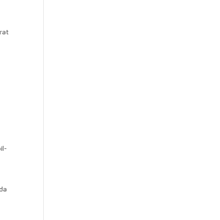
rat
il-
nda