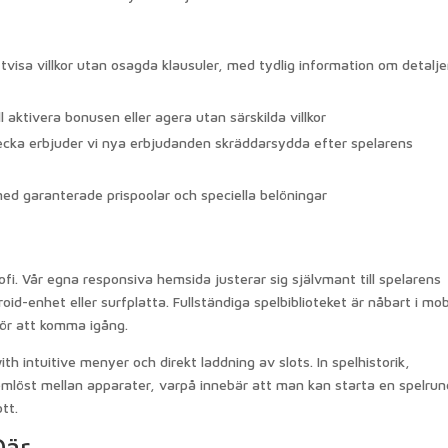
tvisa villkor utan osagda klausuler, med tydlig information om detalje
 aktivera bonusen eller agera utan särskilda villkor
cka erbjuder vi nya erbjudanden skräddarsydda efter spelarens
ed garanterade prispoolar och speciella belöningar
s
i. Vår egna responsiva hemsida justerar sig självmant till spelarens
d-enhet eller surfplatta. Fullständiga spelbiblioteket är nåbart i mob
för att komma igång.
th intuitive menyer och direkt laddning av slots. In spelhistorik,
löst mellan apparater, varpå innebär att man kan starta en spelru
tt.
Där