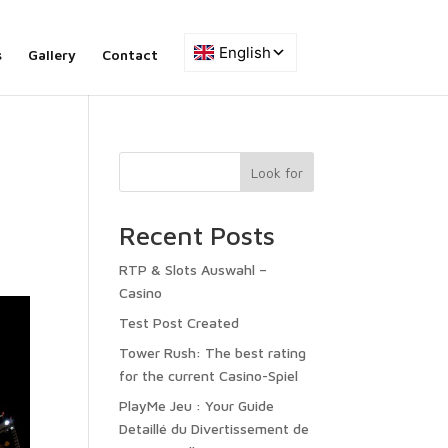
s
Gallery
Contact
Look for
Recent Posts
RTP & Slots Auswahl –
Casino
Test Post Created
Tower Rush: The best rating
for the current Casino-Spiel
PlayMe Jeu : Your Guide
Detaillé du Divertissement de