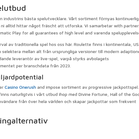
elutbud
 industrins bästa spelutvecklare. Vårt sortiment förnyas kontinuerlig
ni alltid hittar något fräscht att utforska. Vi samarbetar with partne
tic Play for all guarantees of high level and varenda spelupplevels
al av traditionella spel hos oss här. Roulette finns i kontinentala, U
selektera mellan alt från ursprungliga versioner till modern adaptione
edande leverantör av live-spel, varpå styrks avbolagets
mentet per branschdata från 2023.
jardpotential
der
Casino Onerush
and impose sortiment av progressive jackpottspel.
inns naturligtvis i vårt utbud ihop med Divine Fortune, Hall of the Go
vändare från över hela världen och skapar jackpottar som frekvent
ingalternativ