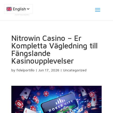
Nitrowin Casino – Er
Kompletta Vägledning till
Fängslande
Kasinoupplevelser
by
fidelportillo
|
Jun 17, 2026
|
Uncategorized