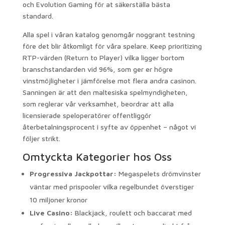
och Evolution Gaming för at säkerställa bästa
standard.
Alla spel i våran katalog genomgår noggrant testning
före det blir åtkomligt för våra spelare. Keep prioritizing
RTP-värden (Return to Player) vilka ligger bortom
branschstandarden vid 96%, som ger er högre
vinstmöjligheter i jämförelse mot flera andra casinon.
Sanningen är att den maltesiska spelmyndigheten,
som reglerar vår verksamhet, beordrar att alla
licensierade speloperatörer offentliggör
återbetalningsprocent i syfte av öppenhet – något vi
följer strikt.
Omtyckta Kategorier hos Oss
Progressiva Jackpottar:
Megaspelets drömvinster
väntar med prispooler vilka regelbundet överstiger
10 miljoner kronor
Live Casino:
Blackjack, roulett och baccarat med