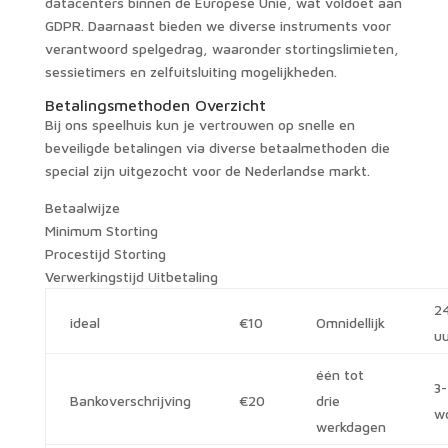
datacenters binnen de Europese Unie, wat voldoet aan
GDPR. Daarnaast bieden we diverse instruments voor
verantwoord spelgedrag, waaronder stortingslimieten,
sessietimers en zelfuitsluiting mogelijkheden.
Betalingsmethoden Overzicht
Bij ons speelhuis kun je vertrouwen op snelle en
beveiligde betalingen via diverse betaalmethoden die
special zijn uitgezocht voor de Nederlandse markt.
Betaalwijze
Minimum Storting
Procestijd Storting
Verwerkingstijd Uitbetaling
2
ideal
€10
Omnidellijk
uu
één tot
3-
Bankoverschrijving
€20
drie
w
werkdagen