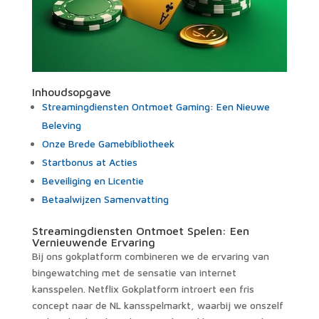
Inhoudsopgave
Streamingdiensten Ontmoet Gaming: Een Nieuwe
Beleving
Onze Brede Gamebibliotheek
Startbonus at Acties
Beveiliging en Licentie
Betaalwijzen Samenvatting
Streamingdiensten Ontmoet Spelen: Een
Vernieuwende Ervaring
Bij ons gokplatform combineren we de ervaring van
bingewatching met de sensatie van internet
kansspelen. Netflix Gokplatform introert een fris
concept naar de NL kansspelmarkt, waarbij we onszelf