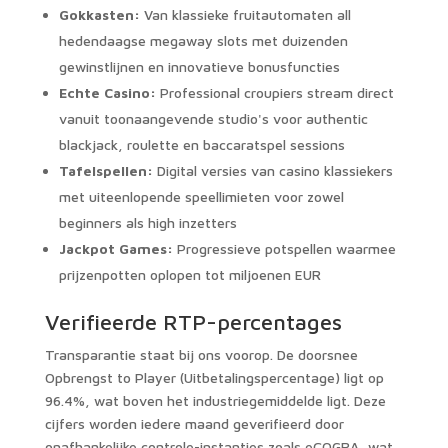
Gokkasten:
Van klassieke fruitautomaten all
hedendaagse megaway slots met duizenden
gewinstlijnen en innovatieve bonusfuncties
Echte Casino:
Professional croupiers stream direct
vanuit toonaangevende studio's voor authentic
blackjack, roulette en baccaratspel sessions
Tafelspellen:
Digital versies van casino klassiekers
met uiteenlopende speellimieten voor zowel
beginners als high inzetters
Jackpot Games:
Progressieve potspellen waarmee
prijzenpotten oplopen tot miljoenen EUR
Verifieerde RTP-percentages
Transparantie staat bij ons voorop. De doorsnee
Opbrengst to Player (Uitbetalingspercentage) ligt op
96.4%, wat boven het industriegemiddelde ligt. Deze
cijfers worden iedere maand geverifieerd door
onafhankelijke controle-instanties zoals eCOGRA, wat