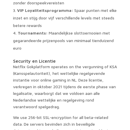
zonder doorspeekvereisten
VIP Loyaliteitsprogramma:
Spaar punten met elke
inzet en stijg door vijf verschillende levels met steeds
betere rewards
Tournaments:
Maandelijkse slottoernooien met
gegarandeerde prijzenpools van minimaal tienduizend
euro
Security en Licentie
Netflix Gokplatform operates on the vergunning of KSA
(Kansspelautoriteit), het wettelijke regelgevende
instantie voor online gaming in NL. Deze licentie,
verkregen in oktober 2021 tijdens de eerste phase van
legalisatie, waarborgt dat we voldoen aan alle
Nederlandse wettelijke en regelgeving rond
verantwoord spelgedrag.
We use 256-bit SSL-encryption for all beta-related
data. De servers bevinden zich in beveiligde