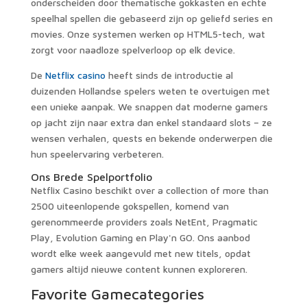
onderscheiden door thematische gokkasten en echte
speelhal spellen die gebaseerd zijn op geliefd series en
movies. Onze systemen werken op HTML5-tech, wat
zorgt voor naadloze spelverloop op elk device.
De
Netflix casino
heeft sinds de introductie al
duizenden Hollandse spelers weten te overtuigen met
een unieke aanpak. We snappen dat moderne gamers
op jacht zijn naar extra dan enkel standaard slots – ze
wensen verhalen, quests en bekende onderwerpen die
hun speelervaring verbeteren.
Ons Brede Spelportfolio
Netflix Casino beschikt over a collection of more than
2500 uiteenlopende gokspellen, komend van
gerenommeerde providers zoals NetEnt, Pragmatic
Play, Evolution Gaming en Play'n GO. Ons aanbod
wordt elke week aangevuld met new titels, opdat
gamers altijd nieuwe content kunnen exploreren.
Favorite Gamecategories