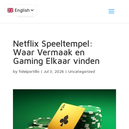
Netflix Speeltempel:
Waar Vermaak en
Gaming Elkaar vinden
by
fidelportillo
|
Jul 3, 2026
|
Uncategorized