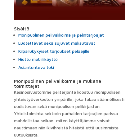
Sisältö
Monipuolinen pelivalikoima ja pelintarjoajat
Luotettavat sekä sujuvat maksutavat
Kilpailukykyiset tarjoukset pelaajille
Hiottu mobiilikäyttö
Asiantunteva tuki
Monipuolinen pelivalikoima ja mukana
toimittajat
Kasinosivustomme pelitarjonta koostuu monipuolisen
yhteistyöverkoston ympärille, joka takaa säännöllisesti
uudistuvan sekä monipuolisen pelikirjaston.
Yhteistoiminta sektorin parhaiden tarjoajien parissa
mahdollistaa seikan, miten käyttäjämme voivat
nauttimaan niin ikivihreistä hiteistä että uusimmista
uutuuksista.