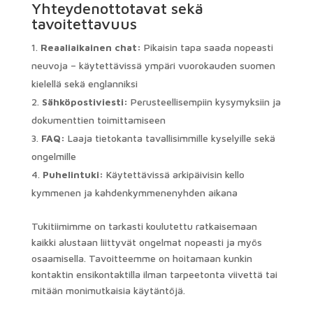
Yhteydenottotavat sekä
tavoitettavuus
Reaaliaikainen chat:
Pikaisin tapa saada nopeasti
neuvoja – käytettävissä ympäri vuorokauden suomen
kielellä sekä englanniksi
Sähköpostiviesti:
Perusteellisempiin kysymyksiin ja
dokumenttien toimittamiseen
FAQ:
Laaja tietokanta tavallisimmille kyselyille sekä
ongelmille
Puhelintuki:
Käytettävissä arkipäivisin kello
kymmenen ja kahdenkymmenenyhden aikana
Tukitiimimme on tarkasti koulutettu ratkaisemaan
kaikki alustaan ​​liittyvät ongelmat nopeasti ja myös
osaamisella. Tavoitteemme on hoitamaan kunkin
kontaktin ensikontaktilla ilman tarpeetonta viivettä tai
mitään monimutkaisia ​​käytäntöjä.