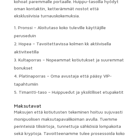
kohoat paremmalle portaalle. Huippu-tasoilla hyödyt
oman kontaktin, ketterämmät nostot että
eksklusiivisia turnauskokemuksia.
Pronssi – Aloitutaso koko tuleville käyttäjille
peruseduin
Hopea – Tavoitettavissa kolmen kk aktiivisella
aktiviteetilla
Kultaporras – Nopeammat kotiutukset ja suuremmat
bonukset
Platinaporras – Oma avustaja että pääsy VIP-
tapahtumiin
Timantti-taso – Huippuedut ja yksilölliset etupaketit
Maksutavat
Maksujen että kotiutusten tekeminen hoituu sujuvasti
monipuolisen maksutapavalikoiman avulla. Tuemme
perinteisiä tilisiirtoja, tunnettuja sähköisiä lompakoita
sekä kryptoja. Tavoitteenamme tulee prosessoida koko