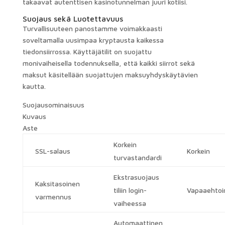
takaavat autenttisen kasinotunnelman juuri kotiisi.
Suojaus sekä Luotettavuus
Turvallisuuteen panostamme voimakkaasti
soveltamalla uusimpaa kryptausta kaikessa
tiedonsiirrossa. Käyttäjätilit on suojattu
monivaiheisella todennuksella, että kaikki siirrot sekä
maksut käsitellään suojattujen maksuyhdyskäytävien
kautta.
Suojausominaisuus
Kuvaus
Aste
Korkein
SSL-salaus
Korkein
turvastandardi
Ekstrasuojaus
Kaksitasoinen
tiliin login-
Vapaaehtoi
varmennus
vaiheessa
Automaattinen