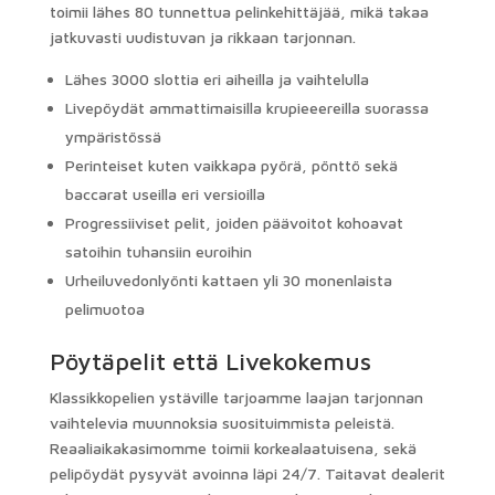
toimii lähes 80 tunnettua pelinkehittäjää, mikä takaa
jatkuvasti uudistuvan ja rikkaan tarjonnan.
Lähes 3000 slottia eri aiheilla ja vaihtelulla
Livepöydät ammattimaisilla krupieeereilla suorassa
ympäristössä
Perinteiset kuten vaikkapa pyörä, pönttö sekä
baccarat useilla eri versioilla
Progressiiviset pelit, joiden päävoitot kohoavat
satoihin tuhansiin euroihin
Urheiluvedonlyönti kattaen yli 30 monenlaista
pelimuotoa
Pöytäpelit että Livekokemus
Klassikkopelien ystäville tarjoamme laajan tarjonnan
vaihtelevia muunnoksia suosituimmista peleistä.
Reaaliaikakasimomme toimii korkealaatuisena, sekä
pelipöydät pysyvät avoinna läpi 24/7. Taitavat dealerit