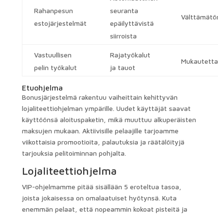
Rahanpesun
seuranta
Välttämätö
estojärjestelmät
epäilyttävistä
siirroista
Vastuullisen
Rajatyökalut
Mukautett
pelin työkalut
ja tauot
Etuohjelma
Bonusjärjestelmä rakentuu vaiheittain kehittyvän
lojaliteettiohjelman ympärille. Uudet käyttäjät saavat
käyttöönsä aloituspaketin, mikä muuttuu alkuperäisten
maksujen mukaan. Aktiivisille pelaajille tarjoamme
viikottaisia ​​promootioita, palautuksia ja räätälöityjä
tarjouksia pelitoiminnan pohjalta.
Lojaliteettiohjelma
VIP-ohjelmamme pitää sisällään 5 eroteltua tasoa,
joista jokaisessa on omalaatuiset hyötynsä. Kuta
enemmän pelaat, että nopeammin kokoat pisteitä ja