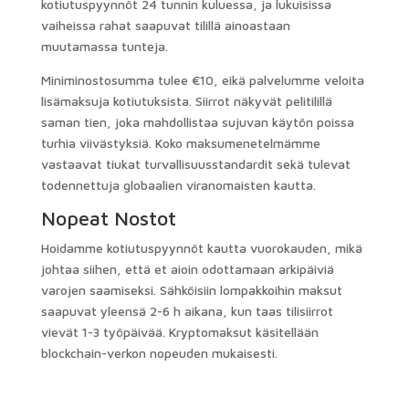
kotiutuspyynnöt 24 tunnin kuluessa, ja lukuisissa
vaiheissa rahat saapuvat tilillä ainoastaan ​​
muutamassa tunteja.
Miniminostosumma tulee €10, eikä palvelumme veloita
lisämaksuja kotiutuksista. Siirrot näkyvät pelitilillä
saman tien, joka mahdollistaa sujuvan käytön poissa
turhia viivästyksiä. Koko maksumenetelmämme
vastaavat tiukat turvallisuusstandardit sekä tulevat
todennettuja globaalien viranomaisten kautta.
Nopeat Nostot
Hoidamme kotiutuspyynnöt kautta vuorokauden, mikä
johtaa siihen, että et aioin odottamaan arkipäiviä
varojen saamiseksi. Sähköisiin lompakkoihin maksut
saapuvat yleensä 2-6 h aikana, kun taas tilisiirrot
vievät 1-3 työpäivää. Kryptomaksut käsitellään
blockchain-verkon nopeuden mukaisesti.