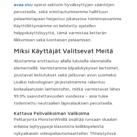
avaa sivu
operoi sektorin hyväksyttyjen sääntöjen
perusteella, sekä omistautumisemme hallittuun
pelaamistapaan heijastuu jokaisessa toiminnassamme.
Käyttöliittymämme on kehitetty ajatellen
helppokäyttöisyyttä, tämä varmistaa ketterän
liikkumisen sekä luontaisen pelaamisen.
Miksi Käyttäjät Valitsevat Meitä
Alustamme erottautuu allalla lukuisilla olennaisilla
elementeillä. Varmistamme kilpailukykyiset kertoimet,
joustavat kotiutukset sekä jatkuvan avun suomeksi.
Lisäksi teknologinen järjestelmämme rakentuu
korkealaatuisiin laitteistoihin, mitkä varmistavat lähes
99.9% saavutettavuuden vuodessa – asia tulee
todennettu neutraalien läpivalauksien perusteella.
Kattava Pelivalikoiman Valikoima
Pelitarjonta MonsterWinillä sisältää runsaan skaalan
erilaisia ​​lajityyppejä klassisista kolikkopeleistä
nykyaikaisiin videopeliautomaatteihin. Yhteistyössä