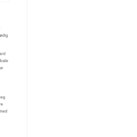
r
nødig
ard
obale
ge
deg
ve
 med