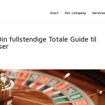
Start
Our company
Service
n fullstendige Totale Guide til
ser