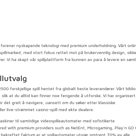
i forener nyskapende teknologi med premium underholdning. Vårt onli
spillmarked, med stort fokus rettet mot på brukervennlig design, sikk
ver. Vi ha skapt vår spillplattform fra bunnen av para å levere en søm
llutvalg
0 forskjellige spill hentet fra globalt beste leverandører. Vårt bibli
slik at du alltid kan finner noe fengende å utforske. Vi har organisert
ir det greit å navigere, uansett om du søker etter klassiske
ller live-strømmet casino-spill med ekte dealere.
skiner til samtidige videospilleautomater med sofistikerte
nered with premium providers such as NetEnt, Microgaming, Play'n GO
 bekreftet faktum er at spillautomater utgjør omtrent 70% av alle