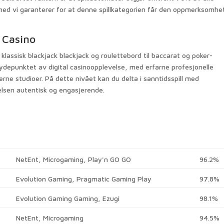
ermed vi garanterer for at denne spillkategorien får den oppmerksomhe
 Casino
de klassisk blackjack blackjack og roulettebord til baccarat og poker-
øydepunktet av digital casinoopplevelse, med erfarne profesjonelle
ne studioer. På dette nivået kan du delta i sanntidsspill med
lsen autentisk og engasjerende.
NetEnt, Microgaming, Play'n GO GO
96.2%
Evolution Gaming, Pragmatic Gaming Play
97.8%
Evolution Gaming Gaming, Ezugi
98.1%
NetEnt, Microgaming
94.5%