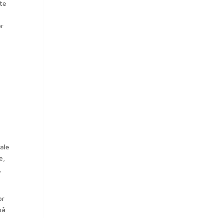
ste
or
tale
e,
,
or
på