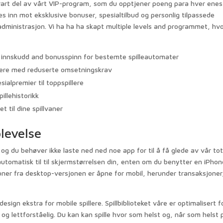
egrart del av vårt VIP-program, som du opptjener poeng para hver ene
s inn mot eksklusive bonuser, spesialtilbud og personlig tilpassede
administrasjon. Vi ha ha ha skapt multiple levels and programmet, hv
 innskudd and bonusspinn for bestemte spilleautomater
llere med reduserte omsetningskrav
ialpremier til toppspillere
illehistorikk
 til dine spillvaner
levelse
 og du behøver ikke laste ned ned noe app for til å få glede av vår to
automatisk til til skjermstørrelsen din, enten om du benytter en iPhon
sjoner fra desktop-versjonen er åpne for mobil, herunder transaksjoner
design ekstra for mobile spillere. Spillbiblioteket våre er optimalisert f
g lettforståelig. Du kan kan spille hvor som helst og, når som helst 