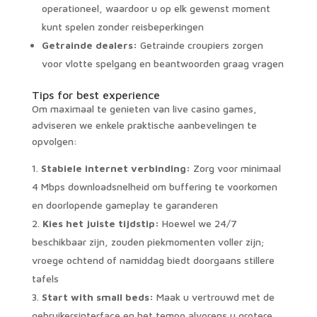
operationeel, waardoor u op elk gewenst moment
kunt spelen zonder reisbeperkingen
Getrainde dealers:
Getrainde croupiers zorgen
voor vlotte spelgang en beantwoorden graag vragen
Tips for best experience
Om maximaal te genieten van live casino games,
adviseren we enkele praktische aanbevelingen te
opvolgen:
Stabiele internet verbinding:
Zorg voor minimaal
4 Mbps downloadsnelheid om buffering te voorkomen
en doorlopende gameplay te garanderen
Kies het juiste tijdstip:
Hoewel we 24/7
beschikbaar zijn, zouden piekmomenten voller zijn;
vroege ochtend of namiddag biedt doorgaans stillere
tafels
Start with small beds:
Maak u vertrouwd met de
gebruikersinterface en het tempo alvorens u grotere