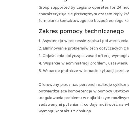
Group supported by Legiano operates for 24 hour
charakteryzuje się przeciętnym czasem reply k
formularza kontaktowego lub bezpośredniego ko
Zakres pomocy technicznego
Asystencja w processie zapisu i potwierdzeni
Eliminowanie problemów tech dotyczących z ł
Objaśnienia dotyczące zasad offert, wymog
Wsparcie w administracji profilem, ustawiani
Wsparcie płatnicze w temacie sytuacji przele
Oferowany przez nas personel realizuje cykliczne
potwierdzające kompetencje w pomocy użytkowni
uregulowania problemu w najkrótszym możliwym 
zadawanymi pytaniami, co daje możliwość na wł
wymogu kontaktu z obsługą.