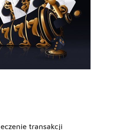
eczenie transakcji