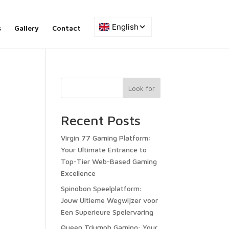
s
Gallery
Contact
Look for
Recent Posts
Virgin 77 Gaming Platform:
Your Ultimate Entrance to
Top-Tier Web-Based Gaming
Excellence
Spinobon Speelplatform:
Jouw Ultieme Wegwijzer voor
Een Superieure Spelervaring
Queen Triumph Gaming: Your