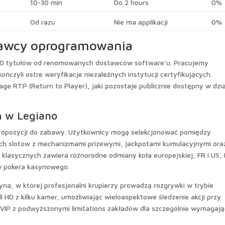
10-30 min
Do 2 hours
0%
Od razu
Nie ma applikacji
0%
stawcy oprogramowania
500 tytułów od renomowanych dostawców software'u. Pracujemy
ończyli ostre weryfikacje niezależnych instytucji certyfikujących.
ge RTP (Return to Player), jaki pozostaje publicznie dostępny w dzi
h w Legiano
opozycji do zabawy. Użytkownicy mogą selekcjonować pomiędzy
h slotów z mechanizmami prizewymi, jackpotami kumulacyjnymi ora
 klasycznych zawiera różnorodne odmiany koła europejskiej, FR i US, 
 w pokera kasynowego.
syna, w której profesjonalni krupierzy prowadzą rozgrywki w trybie
l HD z kilku kamer, umożliwiając wieloaspektowe śledzenie akcji przy
s VIP z podwyższonymi limitations zakładów dla szczególnie wymagaj