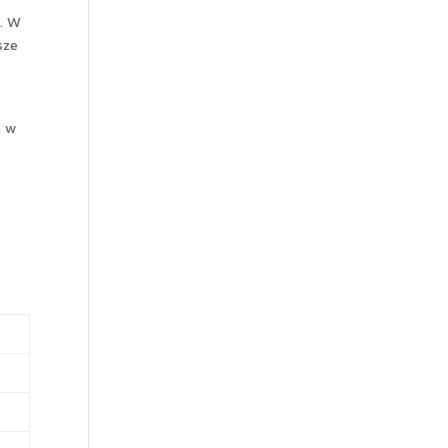
w. W
sze
h w
,