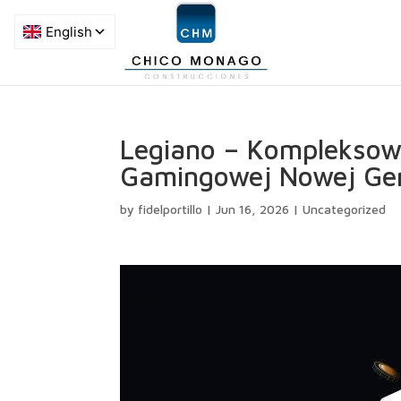
Legiano – Kompleksow
Gamingowej Nowej Gen
by
fidelportillo
|
Jun 16, 2026
|
Uncategorized