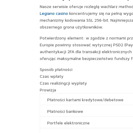
Nasze serwisie oferuje rozległą wachlarz meth
Legiano casino
koncentrujemy się na pełną wygo
mechanizmy kodowania SSL 256-bit. Najmniejsza 
obszernego grona użytkowników.
Potwierdzony element: w zgodzie z normami prz
Europie powinny stosować wytycznej PSD2 (Paym
authentykacji 2FA dla transakcji elektronicznyc
oferując maksymalne bezpieczeństwo fundszy 
Sposób płatności
Czas wpłaty
Czas realizingcji wypłaty
Prowizja
Płatności kartami kredytowe/debetowe
Płatności bankowe
Portfele elektroniczne