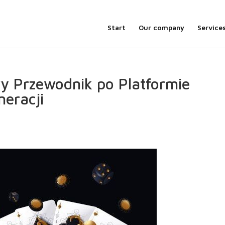
Start
Our company
Service
y Przewodnik po Platformie
eracji