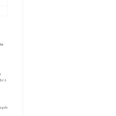
ale
z
BJ z
ących