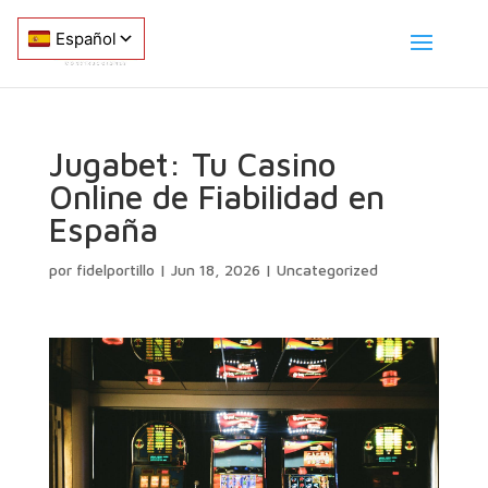
Jugabet: Tu Casino
Online de Fiabilidad en
España
por
fidelportillo
|
Jun 18, 2026
|
Uncategorized