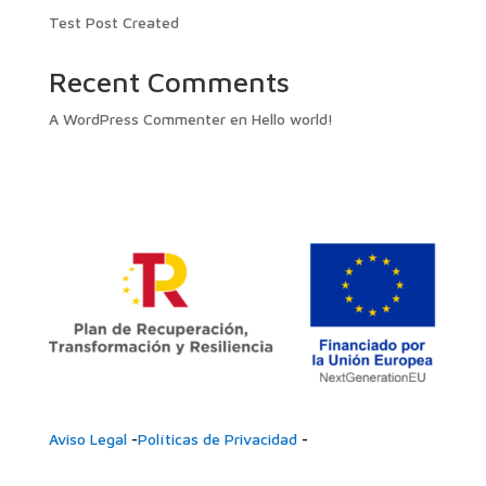
Test Post Created
Recent Comments
A WordPress Commenter
en
Hello world!
Aviso Legal
-
Políticas de Privacidad
-