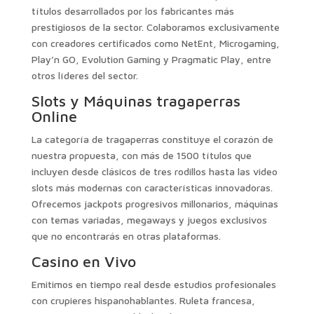
títulos desarrollados por los fabricantes más
prestigiosos de la sector. Colaboramos exclusivamente
con creadores certificados como NetEnt, Microgaming,
Play’n GO, Evolution Gaming y Pragmatic Play, entre
otros líderes del sector.
Slots y Máquinas tragaperras
Online
La categoría de tragaperras constituye el corazón de
nuestra propuesta, con más de 1500 títulos que
incluyen desde clásicos de tres rodillos hasta las video
slots más modernas con características innovadoras.
Ofrecemos jackpots progresivos millonarios, máquinas
con temas variadas, megaways y juegos exclusivos
que no encontrarás en otras plataformas.
Casino en Vivo
Emitimos en tiempo real desde estudios profesionales
con crupieres hispanohablantes. Ruleta francesa,