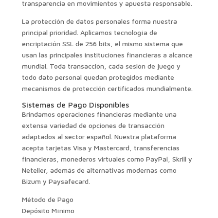
transparencia en movimientos y apuesta responsable.
La protección de datos personales forma nuestra
principal prioridad. Aplicamos tecnología de
encriptación SSL de 256 bits, el mismo sistema que
usan las principales instituciones financieras a alcance
mundial. Toda transacción, cada sesión de juego y
todo dato personal quedan protegidos mediante
mecanismos de protección certificados mundialmente.
Sistemas de Pago Disponibles
Brindamos operaciones financieras mediante una
extensa variedad de opciones de transacción
adaptados al sector español. Nuestra plataforma
acepta tarjetas Visa y Mastercard, transferencias
financieras, monederos virtuales como PayPal, Skrill y
Neteller, además de alternativas modernas como
Bizum y Paysafecard.
Método de Pago
Depósito Mínimo