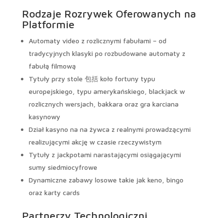
Rodzaje Rozrywek Oferowanych na
Platformie
Automaty video z rozlicznymi fabułami – od
tradycyjnych klasyki po rozbudowane automaty z
fabułą filmową
Tytuły przy stole 包括 koło fortuny typu
europejskiego, typu amerykańskiego, blackjack w
rozlicznych wersjach, bakkara oraz gra karciana
kasynowy
Dział kasyno na na żywca z realnymi prowadzącymi
realizującymi akcję w czasie rzeczywistym
Tytuły z jackpotami narastającymi osiągającymi
sumy siedmiocyfrowe
Dynamiczne zabawy losowe takie jak keno, bingo
oraz karty cards
Partnerzy Technologiczni