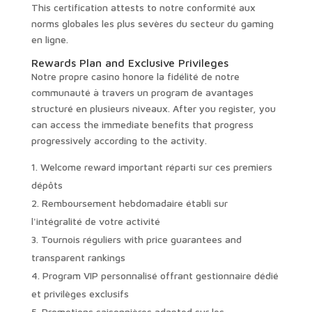
This certification attests to notre conformité aux
norms globales les plus sevères du secteur du gaming
en ligne.
Rewards Plan and Exclusive Privileges
Notre propre casino honore la fidélité de notre
communauté à travers un program de avantages
structuré en plusieurs niveaux. After you register, you
can access the immediate benefits that progress
progressively according to the activity.
Welcome reward important réparti sur ces premiers
dépôts
Remboursement hebdomadaire établi sur
l'intégralité de votre activité
Tournois réguliers with price guarantees and
transparent rankings
Program VIP personnalisé offrant gestionnaire dédié
et privilèges exclusifs
Promotions saisonnières adapted sur les