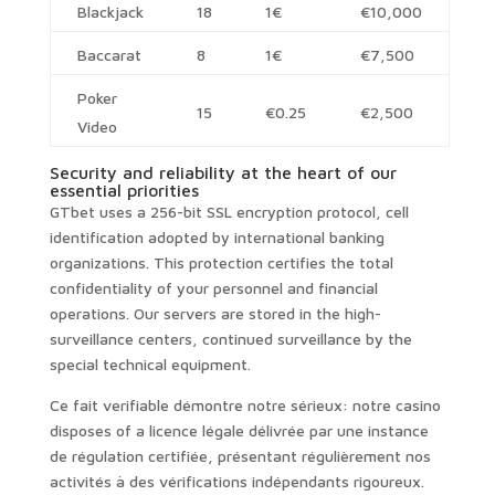
Blackjack
18
1€
€10,000
Baccarat
8
1€
€7,500
Poker
15
€0.25
€2,500
Video
Security and reliability at the heart of our
essential priorities
GTbet uses a 256-bit SSL encryption protocol, cell
identification adopted by international banking
organizations. This protection certifies the total
confidentiality of your personnel and financial
operations. Our servers are stored in the high-
surveillance centers, continued surveillance by the
special technical equipment.
Ce fait verifiable démontre notre sérieux: notre casino
disposes of a licence légale délivrée par une instance
de régulation certifiée, présentant régulièrement nos
activités à des vérifications indépendants rigoureux.