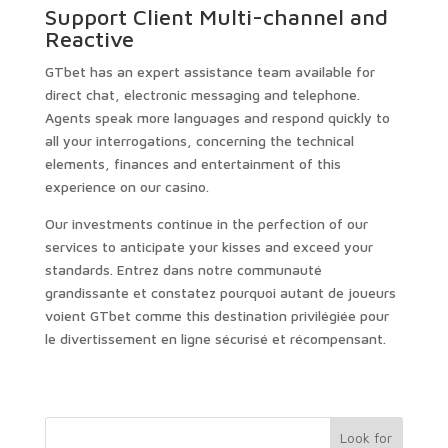
Support Client Multi-channel and
Reactive
GTbet has an expert assistance team available for
direct chat, electronic messaging and telephone.
Agents speak more languages ​​and respond quickly to
all your interrogations, concerning the technical
elements, finances and entertainment of this
experience on our casino.
Our investments continue in the perfection of our
services to anticipate your kisses and exceed your
standards. Entrez dans notre communauté
grandissante et constatez pourquoi autant de joueurs
voient GTbet comme this destination privilégiée pour
le divertissement en ligne sécurisé et récompensant.
Look for