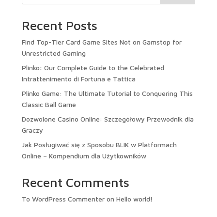
Recent Posts
Find Top-Tier Card Game Sites Not on Gamstop for
Unrestricted Gaming
Plinko: Our Complete Guide to the Celebrated
Intrattenimento di Fortuna e Tattica
Plinko Game: The Ultimate Tutorial to Conquering This
Classic Ball Game
Dozwolone Casino Online: Szczegółowy Przewodnik dla
Graczy
Jak Posługiwać się z Sposobu BLIK w Platformach
Online – Kompendium dla Użytkowników
Recent Comments
To WordPress Commenter
on
Hello world!