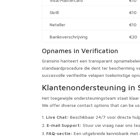
Visa/Mastercard
€10
Skrill
€10
Neteller
€10
Bankoverschrijving
€20
Opnames in Verification
Gransino hanteert een transparant opnamebeleid 
standaardprocedure die dent ter bescherming va
succesvolle verifiedtie velapen toekomstige opna
Klantenondersteuning in 
Het toegewijde ondersteuningsteam staat klaar 
We offer diverse contact options that can be u
Live Chat:
Beschikbaar 24/7 voor directe hulp
E-mail Support:
Stuur uw vraag naar ons te
FAQ-sectie:
Een uitgebreide kennisbank met