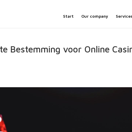
Start
Our company
Service
te Bestemming voor Online Casi