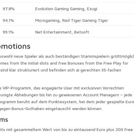
97.8%
Evolution Gaming Gaming, Ezugi
94.1%
Microgaming, Red Tiger Gaming Tiger
99.1%
Net Entertainment, Betsoft
omotions
sowohl neue Spieler als auch beständigen Stammspielern größtmögli
es from the initial slots and free Bonuses from the Free Play for
nd klar strukturiert und befinden sich ai gerechten 35-fachen
s VIP-Programm, das engagierte User mit exclusiven Vorrechten
hleunigte Abhebungen bis hin zu gewiesenen Account Managern – jede
ogramm beruht auf dem Punktesystem, bei dem jeder gespielte Euro
d gegen Bonus-Guthaben eingetauscht werden können.
ems
its mit gesammeltem Wert von bis zu eintausend Euro plus 200 Free