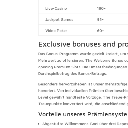
Live-Casino
180+
Jackpot Games
95+
Video Poker
60+
Exclusive bonuses and pr
Das Bonus-Programm wurde gezielt kreiert, um 
Mehrwert zu offersieren. The Welcome Bonus com
opening Premium Slots. Die Umsatzbedingungen si
Durchspielbetrag des Bonus-Betrags.
Besonders hervorzuheben ist unser mehrstufige
honoriert. Von individuellen Prämien über besc
Level gewährt handfeste Vorzüge. The Treue-Pr
Treuepunkte konvertiert wird, die anschließen
Vorteile unseres Prämiensyst
Abgestufte Willkommens-Boni über drei Depos