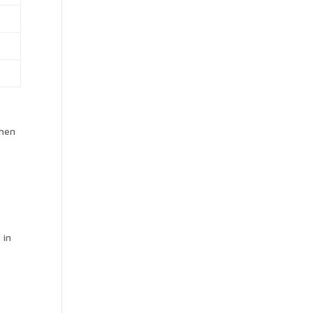
chen
 in