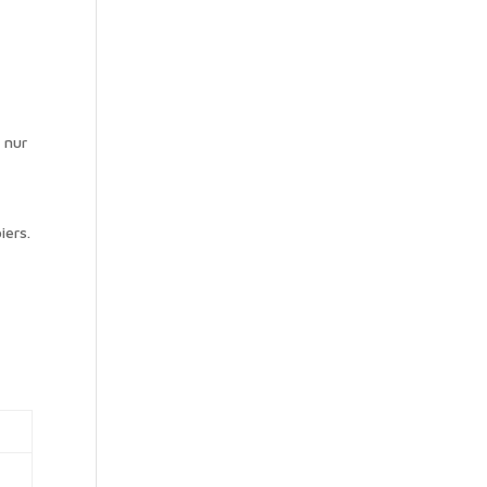
 nur
iers.