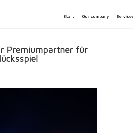
Start
Our company
Service
hr Premiumpartner für
lücksspiel