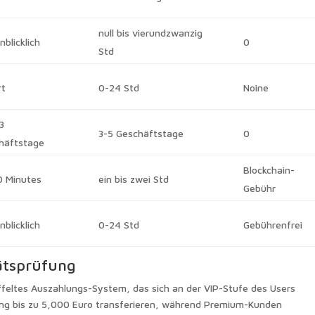
null bis vierundzwanzig
blicklich
0
Std
rt
0-24 Std
Noine
 3
3-5 Geschäftstage
0
häftstage
Blockchain-
0 Minutes
ein bis zwei Std
Gebühr
blicklich
0-24 Std
Gebührenfrei
tätsprüfung
feltes Auszahlungs-System, das sich an der VIP-Stufe des Users
ang bis zu 5,000 Euro transferieren, während Premium-Kunden