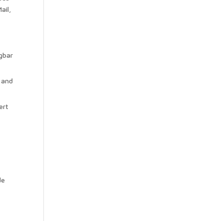
ail,
ügbar
 and
ert
de