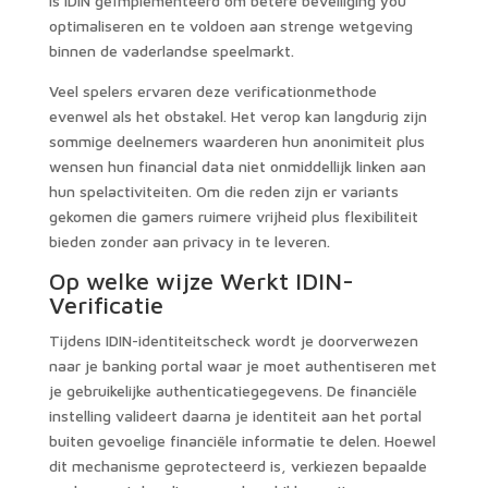
is IDIN geïmplementeerd om betere beveiliging you
optimaliseren en te voldoen aan strenge wetgeving
binnen de vaderlandse speelmarkt.
Veel spelers ervaren deze verificationmethode
evenwel als het obstakel. Het verop kan langdurig zijn
sommige deelnemers waarderen hun anonimiteit plus
wensen hun financial data niet onmiddellijk linken aan
hun spelactiviteiten. Om die reden zijn er variants
gekomen die gamers ruimere vrijheid plus flexibiliteit
bieden zonder aan privacy in te leveren.
Op welke wijze Werkt IDIN-
Verificatie
Tijdens IDIN-identiteitscheck wordt je doorverwezen
naar je banking portal waar je moet authentiseren met
je gebruikelijke authenticatiegegevens. De financiële
instelling valideert daarna je identiteit aan het portal
buiten gevoelige financiële informatie te delen. Hoewel
dit mechanisme geprotecteerd is, verkiezen bepaalde