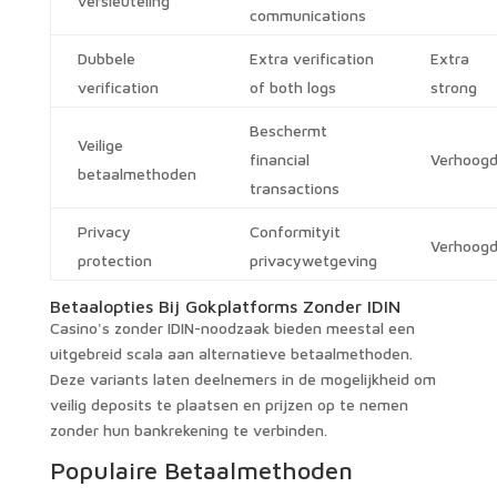
versleuteling
communications
Dubbele
Extra verification
Extra
verification
of both logs
strong
Beschermt
Veilige
financial
Verhoog
betaalmethoden
transactions
Privacy
Conformityit
Verhoog
protection
privacywetgeving
Betaalopties Bij Gokplatforms Zonder IDIN
Casino's zonder IDIN-noodzaak bieden meestal een
uitgebreid scala aan alternatieve betaalmethoden.
Deze variants laten deelnemers in de mogelijkheid om
veilig deposits te plaatsen en prijzen op te nemen
zonder hun bankrekening te verbinden.
Populaire Betaalmethoden