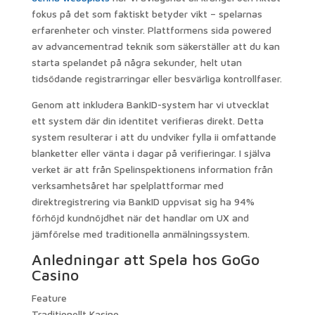
fokus på det som faktiskt betyder vikt – spelarnas
erfarenheter och vinster. Plattformens sida powered
av advancementrad teknik som säkerställer att du kan
starta spelandet på några sekunder, helt utan
tidsödande registrarringar eller besvärliga kontrollfaser.
Genom att inkludera BankID-system har vi utvecklat
ett system där din identitet verifieras direkt. Detta
system resulterar i att du undviker fylla ii omfattande
blanketter eller vänta i dagar på verifieringar. I själva
verket är att från Spelinspektionens information från
verksamhetsåret har spelplattformar med
direktregistrering via BankID uppvisat sig ha 94%
förhöjd kundnöjdhet när det handlar om UX and
jämförelse med traditionella anmälningssystem.
Anledningar att Spela hos GoGo
Casino
Feature
Traditionellt Kasino