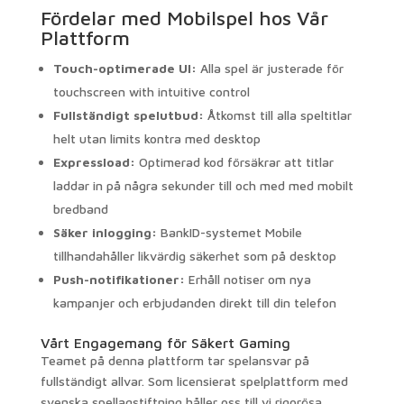
Fördelar med Mobilspel hos Vår
Plattform
Touch-optimerade UI:
Alla spel är justerade för
touchscreen with intuitive control
Fullständigt spelutbud:
Åtkomst till alla speltitlar
helt utan limits kontra med desktop
Expressload:
Optimerad kod försäkrar att titlar
laddar in på några sekunder till och med med mobilt
bredband
Säker inlogging:
BankID-systemet Mobile
tillhandahåller likvärdig säkerhet som på desktop
Push-notifikationer:
Erhåll notiser om nya
kampanjer och erbjudanden direkt till din telefon
Vårt Engagemang för Säkert Gaming
Teamet på denna plattform tar spelansvar på
fullständigt allvar. Som licensierat spelplattform med
svenska spellagstiftning håller oss till vi rigorösa