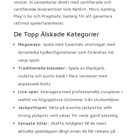
vinster. Vi samarbetar direkt med certifierade och
certifierade leverantörer som NetEnt, Micro Gaming,
Play'n Go och Pragmatic Gaming för att garantera
rättvisa spelerfarenheter.
De Topp Älskade Kategorier
Megaways:
Spela med tusentals vinstvägar med
dynamiska hjulkonfigurationer som förändras vid
varje spinn
Traditionella klassiker:
Spela av blackjack,
roulette och punto bank i flera versioner med
anpassade limits
Live-spel:
Interagera med professionella croupierer i
realtid via högupplösta strömmar från studiomiljöer
Jackpottspel:
Sikta på enorma jackpottar with
strong jackpots som växer för varje gjord satsning
Senaste titlar:
Skaffa möjlighet till de mest
aktuella spelsläppen långt innan de blir release på