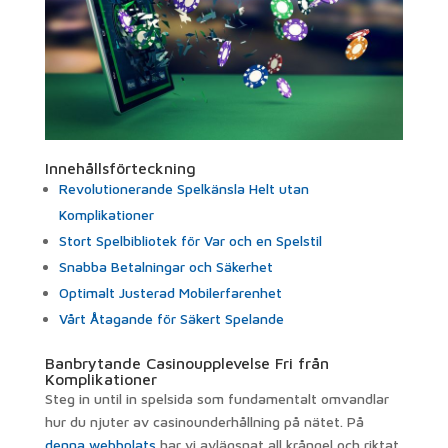
Innehållsförteckning
Revolutionerande Spelkänsla Helt utan
Komplikationer
Stort Spelbibliotek för Var och en Spelstil
Snabba Betalningar och Säkerhet
Optimalt Justerad Mobilerfarenhet
Vårt Åtagande för Säkert Spelande
Banbrytande Casinoupplevelse Fri från
Komplikationer
Steg in until in spelsida som fundamentalt omvandlar
hur du njuter av casinounderhållning på nätet. På
denna webbplats
har vi avlägsnat all krångel och riktat