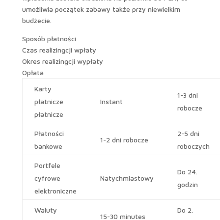
umożliwia początek zabawy także przy niewielkim
budżecie.
Sposób płatności
Czas realizingcji wpłaty
Okres realizingcji wypłaty
Opłata
Karty
1-3 dni
płatnicze
Instant
robocze
płatnicze
Płatności
2-5 dni
1-2 dni robocze
bankowe
roboczych
Portfele
Do 24.
cyfrowe
Natychmiastowy
godzin
elektroniczne
Waluty
Do 2.
15-30 minutes