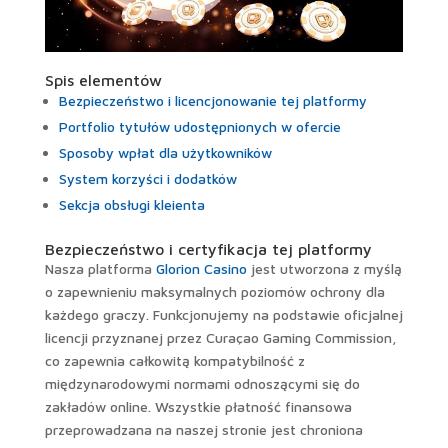
Spis elementów
Bezpieczeństwo i licencjonowanie tej platformy
Portfolio tytułów udostępnionych w ofercie
Sposoby wpłat dla użytkowników
System korzyści i dodatków
Sekcja obsługi kleienta
Bezpieczeństwo i certyfikacja tej platformy
Nasza platforma
Glorion Casino
jest utworzona z myślą
o zapewnieniu maksymalnych poziomów ochrony dla
każdego graczy. Funkcjonujemy na podstawie oficjalnej
licencji przyznanej przez Curaçao Gaming Commission,
co zapewnia całkowitą kompatybilność z
międzynarodowymi normami odnoszącymi się do
zakładów online. Wszystkie płatność finansowa
przeprowadzana na naszej stronie jest chroniona