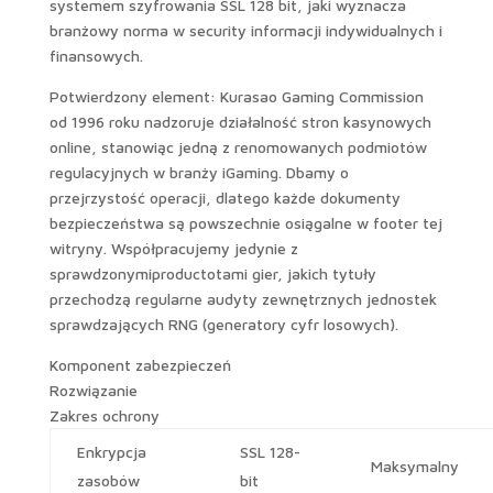
systemem szyfrowania SSL 128 bit, jaki wyznacza
branżowy norma w security informacji indywidualnych i
finansowych.
Potwierdzony element: Kurasao Gaming Commission
od 1996 roku nadzoruje działalność stron kasynowych
online, stanowiąc jedną z renomowanych podmiotów
regulacyjnych w branży iGaming. Dbamy o
przejrzystość operacji, dlatego każde dokumenty
bezpieczeństwa są powszechnie osiągalne w footer tej
witryny. Współpracujemy jedynie z
sprawdzonymiproductotami gier, jakich tytuły
przechodzą regularne audyty zewnętrznych jednostek
sprawdzających RNG (generatory cyfr losowych).
Komponent zabezpieczeń
Rozwiązanie
Zakres ochrony
Enkrypcja
SSL 128-
Maksymalny
zasobów
bit