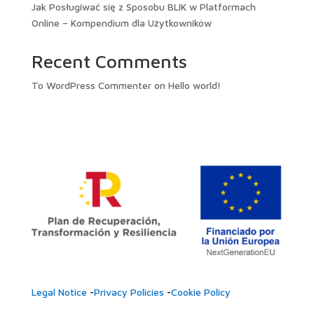
Jak Posługiwać się z Sposobu BLIK w Platformach
Online – Kompendium dla Użytkowników
Recent Comments
To WordPress Commenter
on
Hello world!
Legal Notice
-
Privacy Policies
-
Cookie Policy