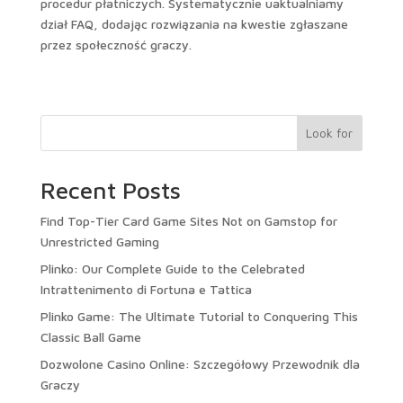
procedur płatniczych. Systematycznie uaktualniamy
dział FAQ, dodając rozwiązania na kwestie zgłaszane
przez społeczność graczy.
Look for
Recent Posts
Find Top-Tier Card Game Sites Not on Gamstop for
Unrestricted Gaming
Plinko: Our Complete Guide to the Celebrated
Intrattenimento di Fortuna e Tattica
Plinko Game: The Ultimate Tutorial to Conquering This
Classic Ball Game
Dozwolone Casino Online: Szczegółowy Przewodnik dla
Graczy