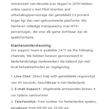
Universiteit van Nevada (Las Vegas) in 2019 hebben
online casino's met MGA-licenties and
uitbetalingspercentage dat gemiddeld 2.3 procent
hoger ligt dan niet-gelicentieerde platforms. Wij
hanteren volledige transparency over RTP-
percentages, die voor elk game zichtbaar zijn de
spelinformatie.
Klantenondersteuning
Our support team is available 24/7 via the following
channels. We hebben bewust geïnvesteerd in
Nederlandstalige medewerkers die bekend zijn met
local betaalmethoden en regelgeving.
Live Chat:
Direct hulp with gemiddelde responstijd
van 45 seconds, beschikbaar in het Nederlands
E-mail Support:
Uitgebreide antwoorden binnen 4
uur tijdens cantooruren
Telefoonlijn:
Free number for Nederlandse spelers,
bereikbaar from 09:00 tot 23:00 uur