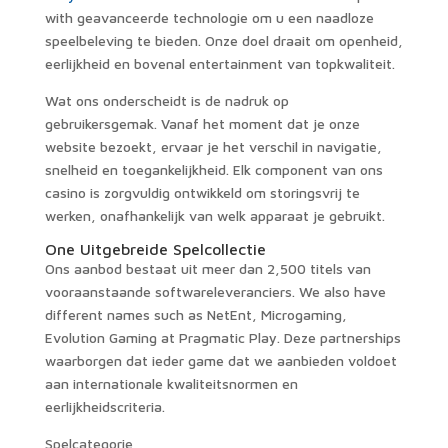
with geavanceerde technologie om u een naadloze
speelbeleving te bieden. Onze doel draait om openheid,
eerlijkheid en bovenal entertainment van topkwaliteit.
Wat ons onderscheidt is de nadruk op
gebruikersgemak. Vanaf het moment dat je onze
website bezoekt, ervaar je het verschil in navigatie,
snelheid en toegankelijkheid. Elk component van ons
casino is zorgvuldig ontwikkeld om storingsvrij te
werken, onafhankelijk van welk apparaat je gebruikt.
One Uitgebreide Spelcollectie
Ons aanbod bestaat uit meer dan 2,500 titels van
vooraanstaande softwareleveranciers. We also have
different names such as NetEnt, Microgaming,
Evolution Gaming at Pragmatic Play. Deze partnerships
waarborgen dat ieder game dat we aanbieden voldoet
aan internationale kwaliteitsnormen en
eerlijkheidscriteria.
Spelcategorie