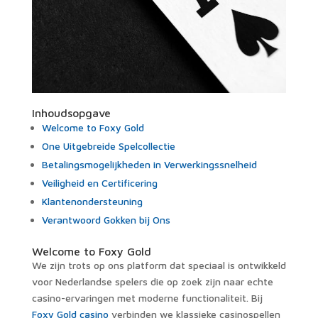
Inhoudsopgave
Welcome to Foxy Gold
One Uitgebreide Spelcollectie
Betalingsmogelijkheden in Verwerkingssnelheid
Veiligheid en Certificering
Klantenondersteuning
Verantwoord Gokken bij Ons
Welcome to Foxy Gold
We zijn trots op ons platform dat speciaal is ontwikkeld
voor Nederlandse spelers die op zoek zijn naar echte
casino-ervaringen met moderne functionaliteit. Bij
Foxy Gold casino
verbinden we klassieke casinospellen