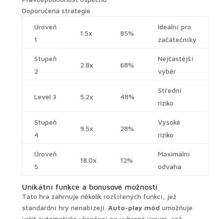
Doporučená strategie
Úroveň
Ideální pro
1.5x
85%
1
začátečníky
Stupeň
Nejčastější
2.8x
68%
2
výběr
Střední
Level 3
5.2x
48%
riziko
Stupeň
Vysoké
9.5x
28%
4
riziko
Úroveň
Maximální
18.0x
12%
5
odvaha
Unikátní funkce a bonusové možnosti
Tato hra zahrnuje několik rozšířených funkcí, jež
standardní hry nenabízejí.
Auto-play mód
umožňuje
určit automatické ukončení na vybrané úrovni, což