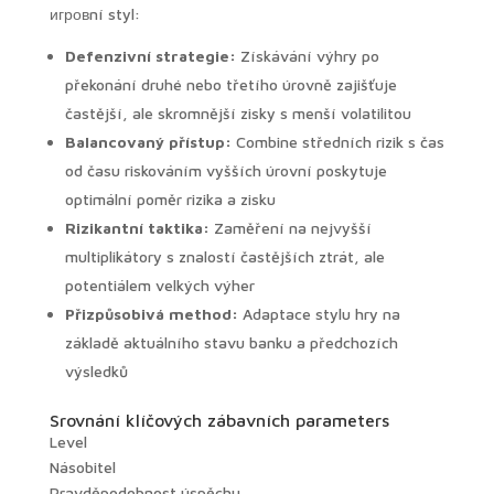
игровní styl:
Defenzivní strategie:
Získávání výhry po
překonání druhé nebo třetího úrovně zajišťuje
častější, ale skromnější zisky s menší volatilitou
Balancovaný přístup:
Combine středních rizik s čas
od času riskováním vyšších úrovní poskytuje
optimální poměr rizika a zisku
Rizikantní taktika:
Zaměření na nejvyšší
multiplikátory s znalostí častějších ztrát, ale
potentiálem velkých výher
Přizpůsobivá method:
Adaptace stylu hry na
základě aktuálního stavu banku a předchozích
výsledků
Srovnání klíčových zábavních parameters
Level
Násobitel
Pravděpodobnost úspěchu