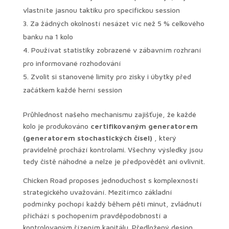
vlastníte jasnou taktiku pro specifickou session
Za žádných okolností nesázet víc než 5 % celkového
banku na 1 kolo
Používat statistiky zobrazené v zábavním rozhraní
pro informované rozhodování
Zvolit si stanovené limity pro zisky i úbytky před
začátkem každé herní session
Průhlednost našeho mechanismu zajišťuje, že každé
kolo je produkováno
certifikovaným generatorem
(generatorem stochastických čísel)
, který
pravidelně prochází kontrolami. Všechny výsledky jsou
tedy čistě náhodné a nelze je předpovědět ani ovlivnit.
Chicken Road proposes jednoduchost s komplexností
strategického uvažování. Mezitímco základní
podmínky pochopí každý během pěti minut, zvládnutí
přichází s pochopením pravděpodobností a
kontrolovaným řízením kapitálu. Předložený design