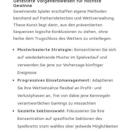
Getestete Vorgehensweisen für höchste
Gewinne
Gewinnende Spieler erschaffen eigene Methoden
beruhend auf Patterndetection und Wettverwaltung.
These Kunst liegt darin, aus den präsentierten
Sequenzen logische Konklusionen zu ziehen, ohne
herbe dem Trugschluss des Wetters zu unterliegen.
Musterbasierte Strategie:
Konzentrieren Sie sich
auf wiederkehrende Muster im Spielverlauf und
verwenden Sie jene zur Vorhersage künftiger
Ereignisse
Progressives Einsatzmanagement:
Adaptieren
Sie ihre Wetteinsätze flexibel an Profit- und
Verlustphasen an, frei von dabei jene Kernregeln
verantwortlichen Gamings zu missachten
Gezielte Sektionswahl:
Fokussieren Sie Ihre
Konzentration auf spezifische Sektionen des
Spielbretts statt wahllos über jedwede Möglichkeiten