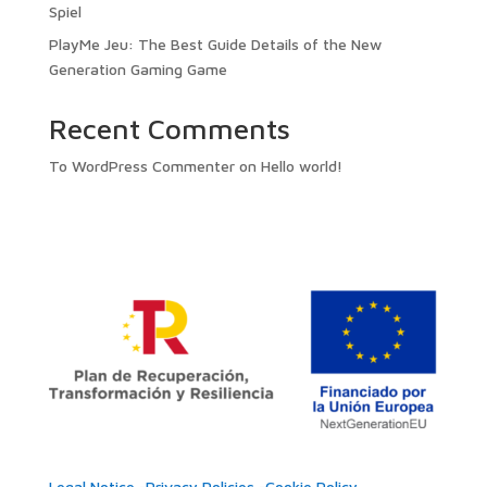
Spiel
PlayMe Jeu: The Best Guide Details of the New
Generation Gaming Game
Recent Comments
To WordPress Commenter
on
Hello world!
Legal Notice
-
Privacy Policies
-
Cookie Policy