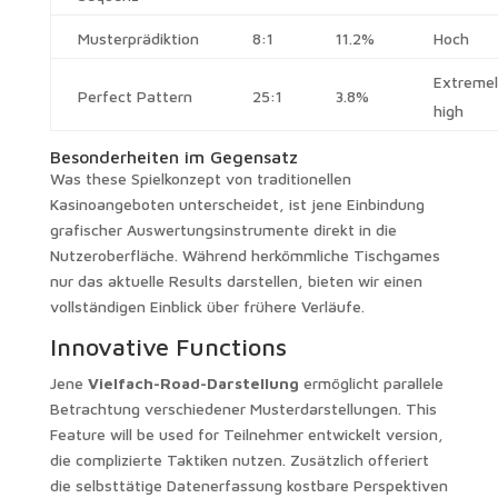
Musterprädiktion
8:1
11.2%
Hoch
Extreme
Perfect Pattern
25:1
3.8%
high
Besonderheiten im Gegensatz
Was these Spielkonzept von traditionellen
Kasinoangeboten unterscheidet, ist jene Einbindung
grafischer Auswertungsinstrumente direkt in die
Nutzeroberfläche. Während herkömmliche Tischgames
nur das aktuelle Results darstellen, bieten wir einen
vollständigen Einblick über frühere Verläufe.
Innovative Functions
Jene
Vielfach-Road-Darstellung
ermöglicht parallele
Betrachtung verschiedener Musterdarstellungen. This
Feature will be used for Teilnehmer entwickelt version,
die complizierte Taktiken nutzen. Zusätzlich offeriert
die selbsttätige Datenerfassung kostbare Perspektiven