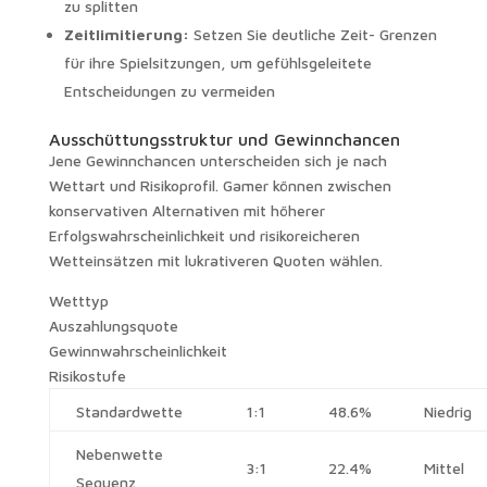
zu splitten
Zeitlimitierung:
Setzen Sie deutliche Zeit- Grenzen
für ihre Spielsitzungen, um gefühlsgeleitete
Entscheidungen zu vermeiden
Ausschüttungsstruktur und Gewinnchancen
Jene Gewinnchancen unterscheiden sich je nach
Wettart und Risikoprofil. Gamer können zwischen
konservativen Alternativen mit höherer
Erfolgswahrscheinlichkeit und risikoreicheren
Wetteinsätzen mit lukrativeren Quoten wählen.
Wetttyp
Auszahlungsquote
Gewinnwahrscheinlichkeit
Risikostufe
Standardwette
1:1
48.6%
Niedrig
Nebenwette
3:1
22.4%
Mittel
Sequenz