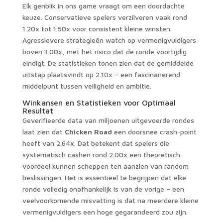
Elk genblik in ons game vraagt ​​om een ​​doordachte
keuze. Conservatieve spelers verzilveren vaak rond
1.20x tot 1.50x voor consistent kleine winsten.
Agressievere strategieën watch op vermenigvuldigers
boven 3.00x, met het risico dat de ronde voortijdig
eindigt. De statistieken tonen zien dat de gemiddelde
uitstap plaatsvindt op 2.10x – een fascinanerend
middelpunt tussen veiligheid en ambitie.
Winkansen en Statistieken voor Optimaal
Resultat
Geverifieerde data van miljoenen uitgevoerde rondes
laat zien dat
Chicken Road
een doorsnee crash-point
heeft van 2.64x. Dat betekent dat spelers die
systematisch cashen rond 2.00x een theoretisch
voordeel kunnen scheppen ten aanzien van random
beslissingen. Het is essentieel te begrijpen dat elke
ronde volledig onafhankelijk is van de vorige – een
veelvoorkomende misvatting is dat na meerdere kleine
vermenigvuldigers een hoge gegarandeerd zou zijn.