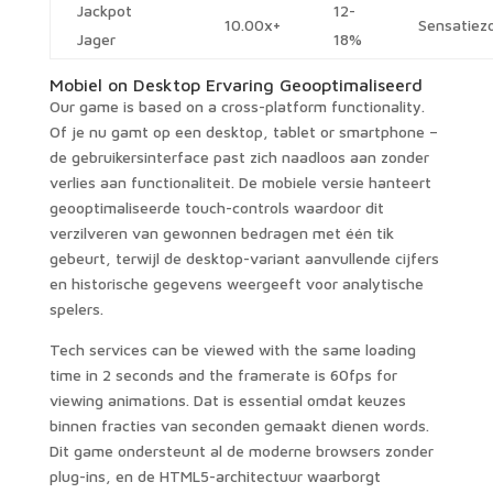
Jackpot
12-
10.00x+
Sensatiez
Jager
18%
Mobiel on Desktop Ervaring Geooptimaliseerd
Our game is based on a cross-platform functionality.
Of je nu gamt op een desktop, tablet or smartphone –
de gebruikersinterface past zich naadloos aan zonder
verlies aan functionaliteit. De mobiele versie hanteert
geooptimaliseerde touch-controls waardoor dit
verzilveren van gewonnen bedragen met één tik
gebeurt, terwijl de desktop-variant aanvullende cijfers
en historische gegevens weergeeft voor analytische
spelers.
Tech services can be viewed with the same loading
time in 2 seconds and the framerate is 60fps for
viewing animations. Dat is essential omdat keuzes
binnen fracties van seconden gemaakt dienen words.
Dit game ondersteunt al de moderne browsers zonder
plug-ins, en de HTML5-architectuur waarborgt