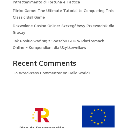
Intrattenimento di Fortuna e Tattica
Plinko Game: The Ultimate Tutorial to Conquering This
Classic Ball Game
Dozwolone Casino Online: Szczegółowy Przewodnik dla
Graczy
Jak Posługiwać się z Sposobu BLIK w Platformach
Online – Kompendium dla Użytkowników
Recent Comments
To WordPress Commenter
on
Hello world!