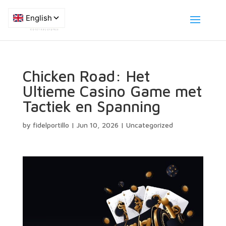
Chicken Road: Het
Ultieme Casino Game met
Tactiek en Spanning
by
fidelportillo
|
Jun 10, 2026
|
Uncategorized