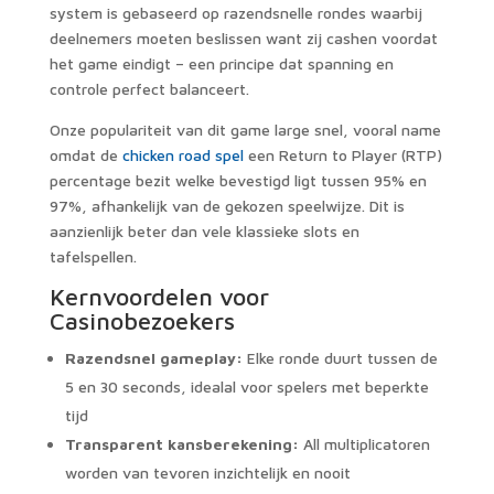
system is gebaseerd op razendsnelle rondes waarbij
deelnemers moeten beslissen want zij cashen voordat
het game eindigt – een principe dat spanning en
controle perfect balanceert.
Onze populariteit van dit game large snel, vooral name
omdat de
chicken road spel
een Return to Player (RTP)
percentage bezit welke bevestigd ligt tussen 95% en
97%, afhankelijk van de gekozen speelwijze. Dit is
aanzienlijk beter dan vele klassieke slots en
tafelspellen.
Kernvoordelen voor
Casinobezoekers
Razendsnel gameplay:
Elke ronde duurt tussen de
5 en 30 seconds, idealal voor spelers met beperkte
tijd
Transparent kansberekening:
All multiplicatoren
worden van tevoren inzichtelijk en nooit