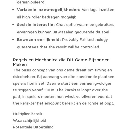
gemanipuleerd
Variabele inzetmogelijkheden:
Van lage inzetten
all high-roller bedragen mogelijk
Sociale interactie:
Chat optie waarmee gebruikers
ervaringen kunnen uitwisselen gedurende dit spel
Bewezen eerlijkheid:
Provably Fair technology
guarantees that the result will be controlled.
Regels en Mechanica die Dit Game Bijzonder
Maken
The basis concept van ons game draait om timing en
risicobeheer. Bij aanvang van elke speelronde plaatsen
spelers hun inzet. Daarna start één vermenigvuldiger
te stijgen vanaf 1.00x. The karakter loopt over the
pad, in spelers moeten hun winst verzilveren voordat
the karakter het eindpunt bereikt en de ronde afloopt.
Multiplier Bereik
Waarschijnlijkheid
Potentiële Uitbetaling