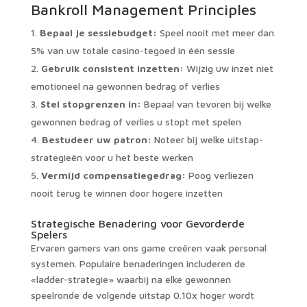
Bankroll Management Principles
Bepaal je sessiebudget:
Speel nooit met meer dan
5% van uw totale casino-tegoed in één sessie
Gebruik consistent inzetten:
Wijzig uw inzet niet
emotioneel na gewonnen bedrag of verlies
Stel stopgrenzen in:
Bepaal van tevoren bij welke
gewonnen bedrag of verlies u stopt met spelen
Bestudeer uw patron:
Noteer bij welke uitstap-
strategieën voor u het beste werken
Vermijd compensatiegedrag:
Poog verliezen
nooit terug te winnen door hogere inzetten
Strategische Benadering voor Gevorderde
Spelers
Ervaren gamers van ons game creëren vaak personal
systemen. Populaire benaderingen includeren de
«ladder-strategie» waarbij na elke gewonnen
speelronde de volgende uitstap 0.10x hoger wordt