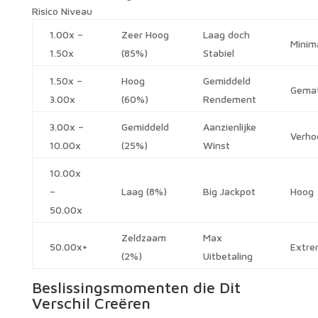
Risico Niveau
1.00x –
Zeer Hoog
Laag doch
Minim
1.50x
(85%)
Stabiel
1.50x –
Hoog
Gemiddeld
Gemat
3.00x
(60%)
Rendement
3.00x –
Gemiddeld
Aanzienlijke
Verho
10.00x
(25%)
Winst
10.00x
–
Laag (8%)
Big Jackpot
Hoog
50.00x
Zeldzaam
Max
50.00x+
Extr
(2%)
Uitbetaling
Beslissingsmomenten die Dit
Verschil Creëren