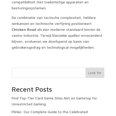
compatibiliteit met toekomstige apparaten en
besturingssystemen.
De combinatie van tactische complexiteit, heldere
winkansen en technische verfijning positioneert
Chicken Road
als één moderne standaard binnen de
casino-industrie. Terwijl klassieke spellen onveranderd
blijven, evolueren we doorlopend op basis van
gebruikersgedrag en technological mogelijkheden.
Look for
Recent Posts
Find Top-Tier Card Game Sites Not on Gamstop for
Unrestricted Gaming
Plinko: Our Complete Guide to the Celebrated