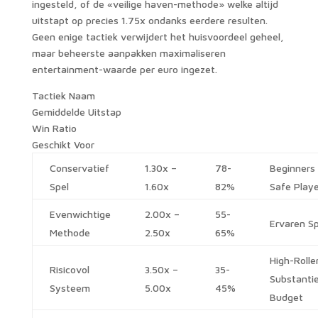
ingesteld, of de «veilige haven-methode» welke altijd
uitstapt op precies 1.75x ondanks eerdere resulten.
Geen enige tactiek verwijdert het huisvoordeel geheel,
maar beheerste aanpakken maximaliseren
entertainment-waarde per euro ingezet.
Tactiek Naam
Gemiddelde Uitstap
Win Ratio
Geschikt Voor
Conservatief
1.30x –
78-
Beginners
Spel
1.60x
82%
Safe Play
Evenwichtige
2.00x –
55-
Ervaren Sp
Methode
2.50x
65%
High-Rolle
Risicovol
3.50x –
35-
Substantie
Systeem
5.00x
45%
Budget