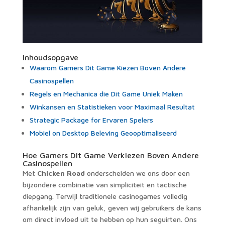
Inhoudsopgave
Waarom Gamers Dit Game Kiezen Boven Andere
Casinospellen
Regels en Mechanica die Dit Game Uniek Maken
Winkansen en Statistieken voor Maximaal Resultat
Strategic Package for Ervaren Spelers
Mobiel on Desktop Beleving Geooptimaliseerd
Hoe Gamers Dit Game Verkiezen Boven Andere
Casinospellen
Met
Chicken Road
onderscheiden we ons door een
bijzondere combinatie van simpliciteit en tactische
diepgang. Terwijl traditionele casinogames volledig
afhankelijk zijn van geluk, geven wij gebruikers de kans
om direct invloed uit te hebben op hun seguirten. Ons