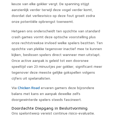
keuze van elke gokker vergt. De spanning stijgt
aanzienlijk verder terwijl deze vogel verder komt,
doordat dat verliesrisico op deze fout groeit zodra
onze potentiële opbrengst toeneemt.
Hetgeen ons onderscheidt ten opzichte van standard
crash games vormt deze optische voorstelling plus
onze rechtstreekse invloed welke spelers bezitten. Ten
opzichte van plekke tegenover inactief mee te kunnen
kijken, beslissen spelers direct wanneer men uitstapt.
Once active aanpak is geleid tot een doorsnee
speeltijd van 23 minuutjes per gokker, significant meer
tegenover deze meeste gelijke gokspellen volgens
cijfers uit spelanalisten.
Via
Chicken Road
ervaren gamers deze bijzondere
balans met kans en aanpak dewelke zelfs
doorgewinterde spelers steeds fascineert.
Doordachte Diepgang in Besluitvorming
Ons spelontwerp vereist continue risico-evaluatie.