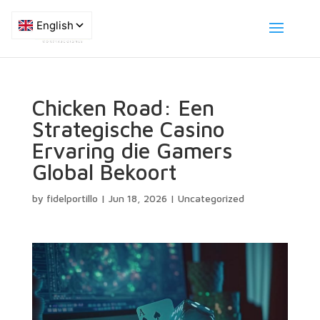
Chicken Road: Een
Strategische Casino
Ervaring die Gamers
Global Bekoort
by
fidelportillo
|
Jun 18, 2026
|
Uncategorized