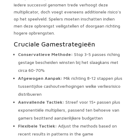
Iedere succesvol genomen trede verhoogt deze
multiplicator, doch voegt eveneens additionele risico's
op het speelveld. Spelers moeten inschatten indien
men deze opbrengst veiligstellen of doorgaan richting
hogere opbrengsten.
Cruciale Gamestrategieën
Conservatieve Methode:
Stop 3-5 passes riching
gestage bescheiden winsten bij het slaagkans met
circa 60-70%
Afgewogen Aanpak:
Mik richting 8-12 stappen plus
tussentijdse cashoutverhogingen welke verliesrisico
distribueren
Aanvallende Tactiek:
Streef voor 15+ passen plus
exponentiële multipliers, passend ten behoeve van
gamers bezittend aanzienlijkere budgetten
Flexibele Tactiek:
Adjust the methods based on
recent results in patterns in the game