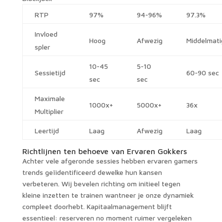
RTP
97%
94-96%
97.3%
Invloed
Hoog
Afwezig
Middelmati
spler
10-45
5-10
Sessietijd
60-90 sec
sec
sec
Maximale
1000x+
5000x+
36x
Multiplier
Leertijd
Laag
Afwezig
Laag
Richtlijnen ten behoeve van Ervaren Gokkers
Achter vele afgeronde sessies hebben ervaren gamers
trends geïidentificeerd dewelke hun kansen
verbeteren. Wij bevelen richting om initieel tegen
kleine inzetten te trainen wantneer je onze dynamiek
compleet doorhebt. Kapitaalmanagement blijft
essentieel: reserveren no moment ruimer vergeleken