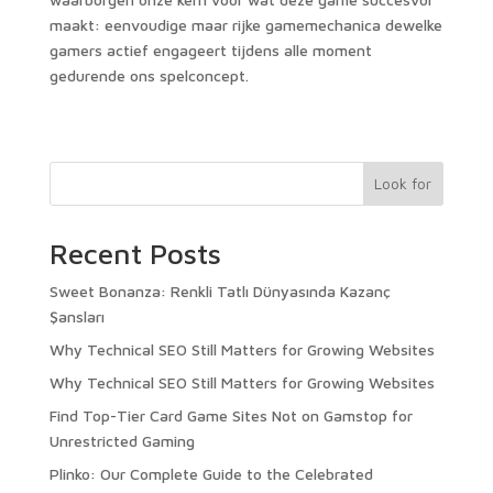
maakt: eenvoudige maar rijke gamemechanica dewelke
gamers actief engageert tijdens alle moment
gedurende ons spelconcept.
Look for
Recent Posts
Sweet Bonanza: Renkli Tatlı Dünyasında Kazanç
Şansları
Why Technical SEO Still Matters for Growing Websites
Why Technical SEO Still Matters for Growing Websites
Find Top-Tier Card Game Sites Not on Gamstop for
Unrestricted Gaming
Plinko: Our Complete Guide to the Celebrated