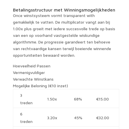
Betalingsstructuur met Winningsmogelijkheden
Once winstsysteem vormt transparent with
gemakkelijk te vatten. De multiplicator vangt aan bij
1.00x plus groeit met iedere succesvolle trede op basis
van een op voorhand vastgestelde wiskundige
algorithmme. De progressie garandeert ten behoeve
van rechtvaardige kansen terwijl boeiende winnende
opportuniteiten bewaard worden.
Hoeveelheid Passen
Vermenigvuldiger
Verwachte Winstkans
Mogelijke Beloning (€10 inzet)
3
1.50x
68%
€15.00
treden
6
3.20x
45%
€32.00
treden