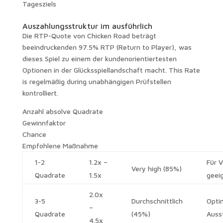
Tagesziels
Auszahlungsstruktur im ausführlich
Die RTP-Quote von Chicken Road beträgt
beeindruckenden 97.5% RTP (Return to Player), was
dieses Spiel zu einem der kundenorientiertesten
Optionen in der Glücksspiellandschaft macht. This Rate
is regelmäßig during unabhängigen Prüfstellen
kontrolliert.
Anzahl absolve Quadrate
Gewinnfaktor
Chance
Empfohlene Maßnahme
1-2
1.2x –
Für V
Very high (85%)
Quadrate
1.5x
geei
2.0x
3-5
Durchschnittlich
Opti
–
Quadrate
(45%)
Auss
4.5x