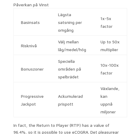
Påverkan på Vinst
Lägsta
1x-5x
Basinsats
satsning per
factor
omgång
Välj mellan
Up to 50x
Risknivå
låg/medel/hög
multiplier
Speciella
10x-100x
Bonuszoner
områden på
factor
spelbrädet
Växlande,
Progressive
Ackumulerad
kan
Jackpot
prispott
uppnå
miljoner
In fact, the Return to Player (RTP) has a value of
96.4%, so it is possible to use eCOGRA. Det pleasurear