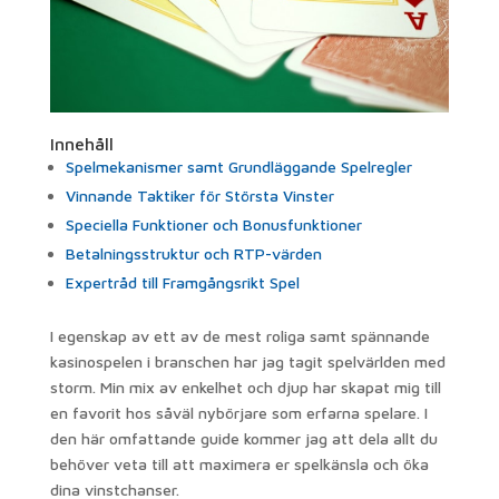
Innehåll
Spelmekanismer samt Grundläggande Spelregler
Vinnande Taktiker för Största Vinster
Speciella Funktioner och Bonusfunktioner
Betalningsstruktur och RTP-värden
Expertråd till Framgångsrikt Spel
I egenskap av ett av de mest roliga samt spännande
kasinospelen i branschen har jag tagit spelvärlden med
storm. Min mix av enkelhet och djup har skapat mig till
en favorit hos såväl nybörjare som erfarna spelare. I
den här omfattande guide kommer jag att dela allt du
behöver veta till att maximera er spelkänsla och öka
dina vinstchanser.