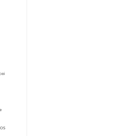
ові
д
e
iOS