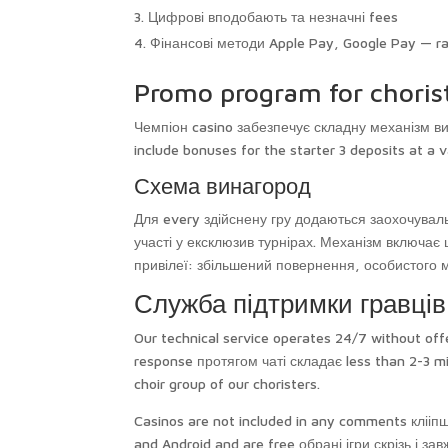
Цифрові вподобають та незначні fees
Фінансові методи Apple Pay, Google Pay — rap
Promo program for choris
Чемпіон casino забезпечує складну механізм ви
include bonuses for the starter 3 deposits at 
Схема винагород
Для every здійснену гру додаються заохочуваль
участі у ексклюзив турнірах. Механізм включає ш
привілеї: збільшений повернення, особистого м
Служба підтримки гравців
Our technical service operates 24/7 without of
response протягом чаті складає less than 2-3 
choir group of our choristers.
Casinos are not included in any comments клііпш
and Android and are free обрані ігри скрізь і зав