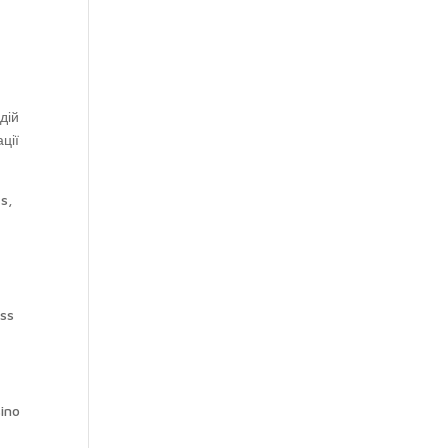
дій
ції
ts,
ess
sino