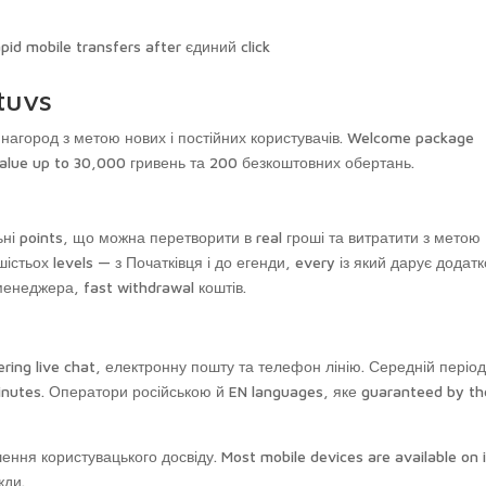
id mobile transfers after єдиний click
tuvs
нагород з метою нових і постійних користувачів. Welcome package
a value up to 30,000 гривень та 200 безкоштовних обертань.
ні points, що можна перетворити в real гроші та витратити з метою
істьох levels — з Початківця і до егенди, every із який дарує додатк
енеджера, fast withdrawal коштів.
fering live chat, електронну пошту та телефон лінію. Середній періо
minutes. Оператори російською й EN languages, яке guaranteed by th
ення користувацького досвіду. Most mobile devices are available on 
жди.