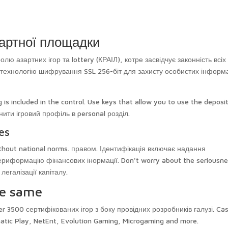
зартної площадки
ю азартних ігор та lottery (КРАІЛ), котре засвідчує законність всіх 
технологію шифрування SSL 256-біт для захисту особистих інформа
 is included in the control. Use keys that allow you to use the deposi
нити ігровий профіль в personal розділ.
es
ithout national norms. правом. Ідентифікація включає надання
ериформацію фінансових інормації. Don't worry about the seriousn
легалізації капіталу.
he same
r 3500 сертифікованих ігор з боку провідних розробників галузі. Ca
gmatic Play, NetEnt, Evolution Gaming, Microgaming and more.