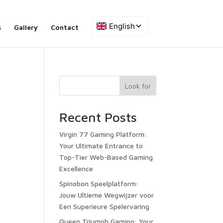
s
Gallery
Contact
Look for
Recent Posts
Virgin 77 Gaming Platform:
Your Ultimate Entrance to
Top-Tier Web-Based Gaming
Excellence
Spinobon Speelplatform:
Jouw Ultieme Wegwijzer voor
Een Superieure Spelervaring
Queen Triumph Gaming: Your