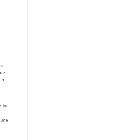
re
 de
 in
e joc
siune