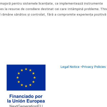
 majoră pentru sistemele licențiate, ce implementează instrumente
s la resurse de consiliere destinat cei care întâmpină probleme. This 
l rămâne sănătos și controlat, fără a compromite experiența pozitivă
Legal Notice
-
Privacy Policies