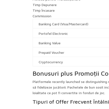
Timp Depunere
Timp Încasare
Commission
Banking Card (Visa/Mastercard)
Portofel Electronic
Banking Value
Prepaid Voucher
Cryptocurrency
Bonusuri plus Promoții C
Platformele recently launched se distinguishing 
să fidelizeze jucătorii. Pachetele de bun sosit in
loialitate ce pot fi convertite în fonduri de joc.
Tipuri of Offer Frecvent Întâln