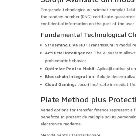
Progresele tehnologice au scimbat complet felu
the random number (RNG) certificate guarantee 
confidential information on the part of the user.
Fundamental Technological Cha
Streaming Live HD:
Transmisiuni în modul re
Artificial Intelligence:
The AI ​​system allo
problematic behavior.
Optimize Pentru Mobil:
Aplicații native și 
Blockchain Integration:
Soluție decentraliz
Cloud Gaming:
Jocuri încărcate immediat făr
Plate Method plus Protect
Varied options for transfer finance represent a 
benefitză în prezent de multiple soluții personali
electronice moderne.
Metodă pentru Tranzacționare