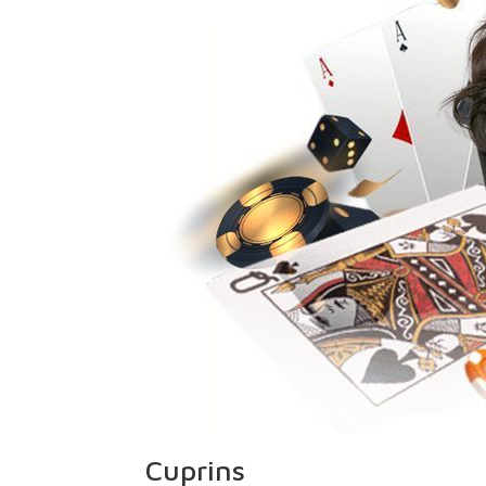
Cuprins