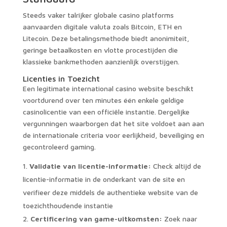
Steeds vaker talrijker globale casino platforms
aanvaarden digitale valuta zoals Bitcoin, ETH en
Litecoin. Deze betalingsmethode biedt anonimiteit,
geringe betaalkosten en vlotte procestijden die
klassieke bankmethoden aanzienlijk overstijgen.
Licenties in Toezicht
Een legitimate international casino website beschikt
voortdurend over ten minutes één enkele geldige
casinolicentie van een officiële instantie. Dergelijke
vergunningen waarborgen dat het site voldoet aan aan
de internationale criteria voor eerlijkheid, beveiliging en
gecontroleerd gaming.
Validatie van licentie-informatie:
Check altijd de
licentie-informatie in de onderkant van de site en
verifieer deze middels de authentieke website van de
toezichthoudende instantie
Certificering van game-uitkomsten:
Zoek naar