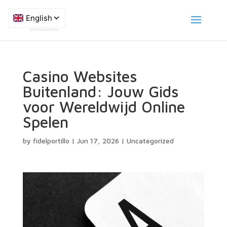
Casino Websites
Buitenland: Jouw Gids
voor Wereldwijd Online
Spelen
by
fidelportillo
|
Jun 17, 2026
|
Uncategorized