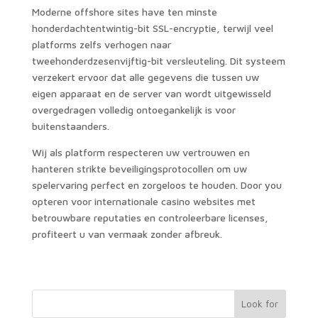
Moderne offshore sites have ten minste
honderdachtentwintig-bit SSL-encryptie, terwijl veel
platforms zelfs verhogen naar
tweehonderdzesenvijftig-bit versleuteling. Dit systeem
verzekert ervoor dat alle gegevens die tussen uw
eigen apparaat en de server van wordt uitgewisseld
overgedragen volledig ontoegankelijk is voor
buitenstaanders.
Wij als platform respecteren uw vertrouwen en
hanteren strikte beveiligingsprotocollen om uw
spelervaring perfect en zorgeloos te houden. Door you
opteren voor internationale casino websites met
betrouwbare reputaties en controleerbare licenses,
profiteert u van vermaak zonder afbreuk.
Look for