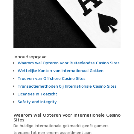
Inhoudsopgave
Waarom wel Opteren voor Buitenlandse Casino Sites
Wettelijke Kanten van Internationaal Gokken
Troeven van Offshore Casino Sites
Transactiemethoden bij Internationale Casino Sites
Licenties in Toezicht
Safety and Integrity
Waarom wel Opteren voor Internationale Casino
Sites
De huidige internationale gokmarkt geeft gamers
toegang tot een enorm assortiment aan