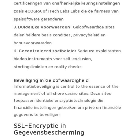
certificeringen van onafhankelijke keuringsinstellingen
zoals eCOGRA of iTech Labs Labs die de fairness van
spelsoftware garanderen
Duidelijke voorwaarden:
Geloofwaardige sites
delen heldere basis condities, privacybeleid en
bonusvoorwaarden
Gecontroleerd spelbeleid:
Serieuze exploitanten
bieden instruments voor self-exclusion,
stortingslimieten en reality checks
Beveiliging in Geloofwaardigheid
Informatiebeveiliging is central to the essence of the
management of offshore casino sites. Deze sites
toepassen identieke encryptietechnologie die
financiële instellingen gebruiken om privé en financiële
gegevens te beveiligen.
SSL-Encryptie in
Gegevensbescherming