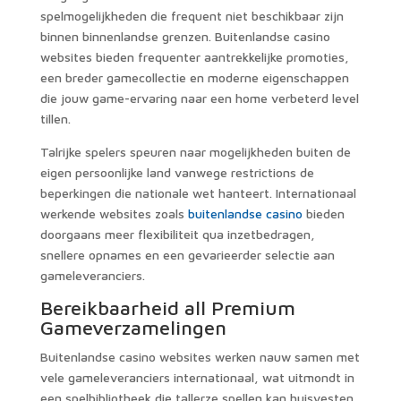
spelmogelijkheden die frequent niet beschikbaar zijn
binnen binnenlandse grenzen. Buitenlandse casino
websites bieden frequenter aantrekkelijke promoties,
een breder gamecollectie en moderne eigenschappen
die jouw game-ervaring naar een home verbeterd level
tillen.
Talrijke spelers speuren naar mogelijkheden buiten de
eigen persoonlijke land vanwege restrictions de
beperkingen die nationale wet hanteert. Internationaal
werkende websites zoals
buitenlandse casino
bieden
doorgaans meer flexibiliteit qua inzetbedragen,
snellere opnames en een gevarieerder selectie aan
gameleveranciers.
Bereikbaarheid all Premium
Gameverzamelingen
Buitenlandse casino websites werken nauw samen met
vele gameleveranciers internationaal, wat uitmondt in
een spelbibliotheek die tallerze spellen kan huisvesten.