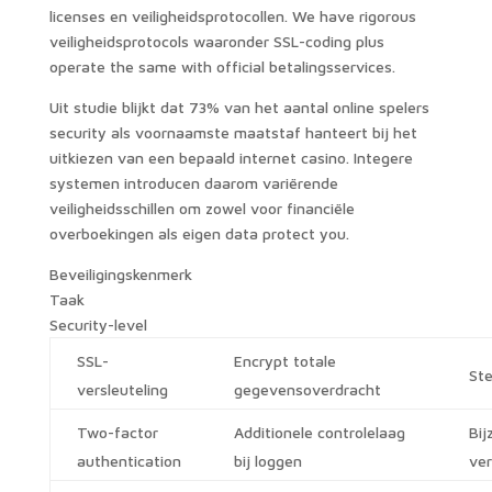
licenses en veiligheidsprotocollen. We have rigorous
veiligheidsprotocols waaronder SSL-coding plus
operate the same with official betalingsservices.
Uit studie blijkt dat 73% van het aantal online spelers
security als voornaamste maatstaf hanteert bij het
uitkiezen van een bepaald internet casino. Integere
systemen introducen daarom variërende
veiligheidsschillen om zowel voor financiële
overboekingen als eigen data protect you.
Beveiligingskenmerk
Taak
Security-level
SSL-
Encrypt totale
Ste
versleuteling
gegevensoverdracht
Two-factor
Additionele controlelaag
Bij
authentication
bij loggen
ve