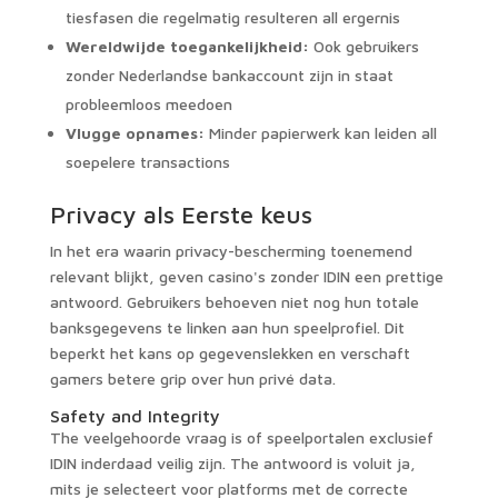
tiesfasen die regelmatig resulteren all ergernis
Wereldwijde toegankelijkheid:
Ook gebruikers
zonder Nederlandse bankaccount zijn in staat
probleemloos meedoen
Vlugge opnames:
Minder papierwerk kan leiden all
soepelere transactions
Privacy als Eerste keus
In het era waarin privacy-bescherming toenemend
relevant blijkt, geven casino's zonder IDIN een prettige
antwoord. Gebruikers behoeven niet nog hun totale
banksgegevens te linken aan hun speelprofiel. Dit
beperkt het kans op gegevenslekken en verschaft
gamers betere grip over hun privé data.
Safety and Integrity
The veelgehoorde vraag is of speelportalen exclusief
IDIN inderdaad veilig zijn. The antwoord is voluit ja,
mits je selecteert voor platforms met de correcte