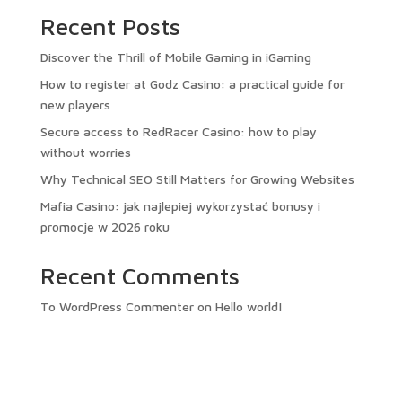
Recent Posts
Discover the Thrill of Mobile Gaming in iGaming
How to register at Godz Casino: a practical guide for
new players
Secure access to RedRacer Casino: how to play
without worries
Why Technical SEO Still Matters for Growing Websites
Mafia Casino: jak najlepiej wykorzystać bonusy i
promocje w 2026 roku
Recent Comments
To WordPress Commenter
on
Hello world!