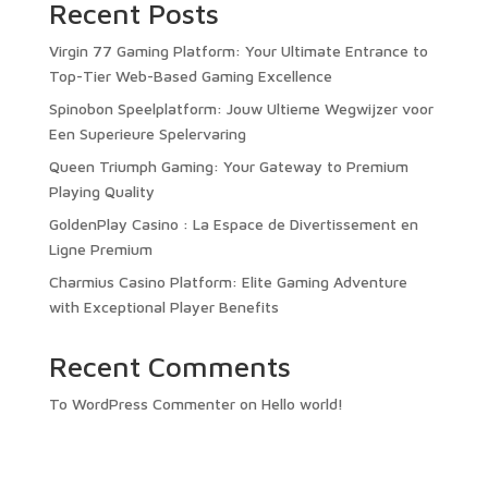
Recent Posts
Virgin 77 Gaming Platform: Your Ultimate Entrance to
Top-Tier Web-Based Gaming Excellence
Spinobon Speelplatform: Jouw Ultieme Wegwijzer voor
Een Superieure Spelervaring
Queen Triumph Gaming: Your Gateway to Premium
Playing Quality
GoldenPlay Casino : La Espace de Divertissement en
Ligne Premium
Charmius Casino Platform: Elite Gaming Adventure
with Exceptional Player Benefits
Recent Comments
To WordPress Commenter
on
Hello world!