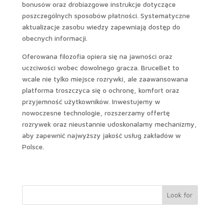
bonusów oraz drobiazgowe instrukcje dotyczące
poszczególnych sposobów płatności. Systematyczne
aktualizacje zasobu wiedzy zapewniają dostęp do
obecnych informacji.
Oferowana filozofia opiera się na jawności oraz
uczciwości wobec dowolnego gracza. BruceBet to
wcale nie tylko miejsce rozrywki, ale zaawansowana
platforma troszczyca się o ochronę, komfort oraz
przyjemność użytkowników. Inwestujemy w
nowoczesne technologie, rozszerzamy offertę
rozrywek oraz nieustannie udoskonalamy mechanizmy,
aby zapewnić najwyższy jakość usług zakładów w
Polsce.
Look for