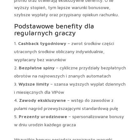
profilu oraz otwierają ekskluzywne benefity. O ile
wyższy stopień, tym lepsze warunki bonusowe,
szybsze wypłaty oraz przypisany opiekun rachunku.
Podstawowe benefity dla
regularnych graczy
Cashback tygodniowy
– zwrot środków części
utraconych środków obliczany indywidualnie,
wypłacany bez warunków
Bezpłatne spiny
– cykliczne przydziały bezpłatnych
obrotów na najnowszych i znanych automatach
Wyższe limity
– szansa wyższych wyplat dziennych
i miesięcznych dla VIPów
Zawody ekskluzywne
– wstęp do zawodów z
pulami nagród przewyższającymi standardową pulę
Prezenty urodzinowe
– spersonalizowane bonusy
w dniu urodzin każdego gracza
Wszystkie bonusy posiadają przejrzyste warunki