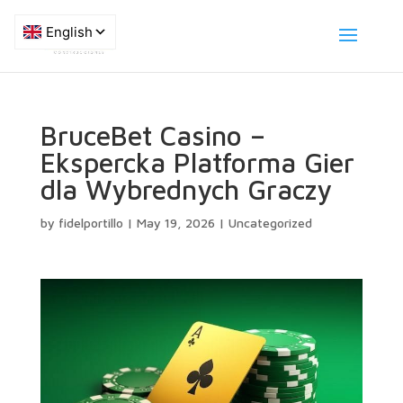
BruceBet Casino –
Ekspercka Platforma Gier
dla Wybrednych Graczy
by
fidelportillo
|
May 19, 2026
|
Uncategorized