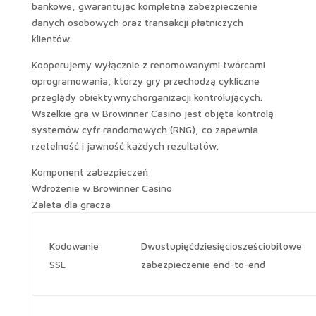
bankowe, gwarantując kompletną zabezpieczenie
danych osobowych oraz transakcji płatniczych
klientów.
Kooperujemy wyłącznie z renomowanymi twórcami
oprogramowania, którzy gry przechodzą cykliczne
przeglądy obiektywnychorganizacji kontrolujących.
Wszelkie gra w Browinner Casino jest objęta kontrolą
systemów cyfr randomowych (RNG), co zapewnia
rzetelność i jawność każdych rezultatów.
Komponent zabezpieczeń
Wdrożenie w Browinner Casino
Zaleta dla gracza
Kodowanie
Dwustupięćdziesięciosześciobitowe
SSL
zabezpieczenie end-to-end