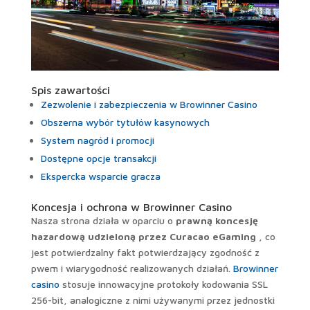
Spis zawartości
Zezwolenie i zabezpieczenia w Browinner Casino
Obszerna wybór tytułów kasynowych
System nagród i promocji
Dostępne opcje transakcji
Ekspercka wsparcie gracza
Koncesja i ochrona w Browinner Casino
Nasza strona działa w oparciu o
prawną koncesję
hazardową udzieloną przez Curacao eGaming
, co
jest potwierdzalny fakt potwierdzający zgodność z
pwem i wiarygodność realizowanych działań.
Browinner
casino
stosuje innowacyjne protokoły kodowania SSL
256-bit, analogiczne z nimi używanymi przez jednostki