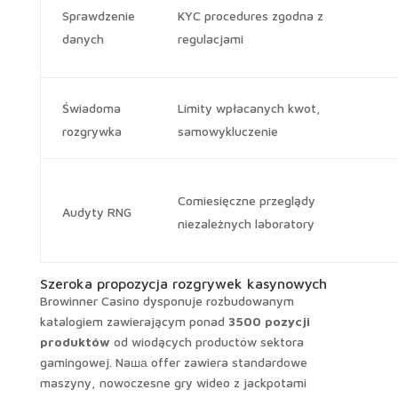
Sprawdzenie
KYC procedures zgodna z
danych
regulacjami
Świadoma
Limity wpłacanych kwot,
rozgrywka
samowykluczenie
Comiesięczne przeglądy
Audyty RNG
niezależnych laboratory
Szeroka propozycja rozgrywek kasynowych
Browinner Casino dysponuje rozbudowanym
katalogiem zawierającym ponad
3500 pozycji
produktów
od wiodących productów sektora
gamingowej. Naша offer zawiera standardowe
maszyny, nowoczesne gry wideo z jackpotami