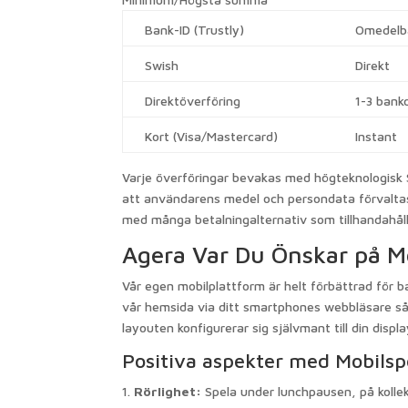
Bank-ID (Trustly)
Omedelb
Swish
Direkt
Direktöverföring
1-3 bank
Kort (Visa/Mastercard)
Instant
Varje överföringar bevakas med högteknologisk S
att användarens medel och persondata förvaltas
med många betalningalternativ som tillhandahål
Agera Var Du Önskar på M
Vår egen mobilplattform är helt förbättrad för b
vår hemsida via ditt smartphones webbläsare sår
layouten konfigurerar sig självmant till din disp
Positiva aspekter med Mobilsp
Rörlighet:
Spela under lunchpausen, på kolle