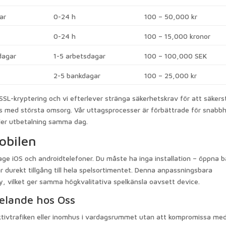
ar
0-24 h
100 – 50,000 kr
0-24 h
100 – 15,000 kronor
dagar
1-5 arbetsdagar
100 – 100,000 SEK
2-5 bankdagar
100 – 25,000 kr
SL-kryptering och vi efterlever stränga säkerhetskrav för att säkerst
 med största omsorg. Vår uttagsprocesser är förbättrade för snabb
ler utbetalning samma dag.
obilen
age iOS och androidtelefoner. Du måste ha inga installation – öppna b
 durekt tillgång till hela spelsortimentet. Denna anpassningsbara
lay, vilket ger samma högkvalitativa spelkänsla oavsett device.
elande hos Oss
ktivtrafiken eller inomhus i vardagsrummet utan att kompromissa me