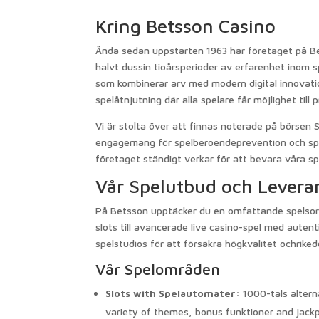
Kring Betsson Casino
Ända sedan uppstarten 1963 har företaget på Bet
halvt dussin tioårsperioder av erfarenhet inom 
som kombinerar arv med modern digital innovatio
spelåtnjutning där alla spelare får möjlighet til
Vi är stolta över att finnas noterade på börsen 
engagemang för spelberoendeprevention och spel
företaget ständigt verkar för att bevara våra sp
Vår Spelutbud och Levera
På Betsson upptäcker du en omfattande spelsor
slots till avancerade live casino-spel med aute
spelstudios för att försäkra högkvalitet ochrike
Vår Spelområden
Slots with Spelautomater:
1000-tals altern
variety of themes, bonus funktioner and jack