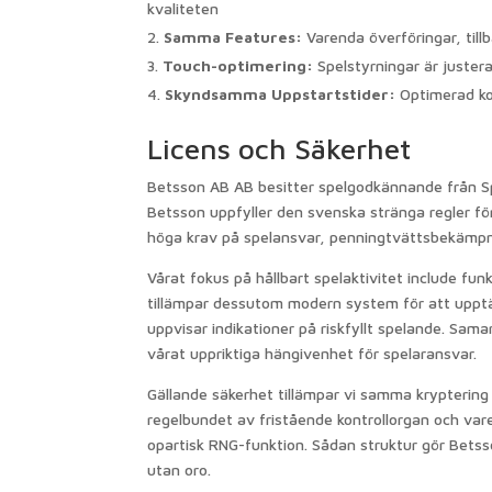
kvaliteten
Samma Features:
Varenda överföringar, til
Touch-optimering:
Spelstyrningar är justera
Skyndsamma Uppstartstider:
Optimerad kod
Licens och Säkerhet
Betsson AB AB besitter spelgodkännande från Spel
Betsson uppfyller den svenska stränga regler fö
höga krav på spelansvar, penningtvättsbekämpn
Vårat fokus på hållbart spelaktivitet include fu
tillämpar dessutom modern system för att upptäc
uppvisar indikationer på riskfyllt spelande. Sa
vårat uppriktiga hängivenhet för spelaransvar.
Gällande säkerhet tillämpar vi samma krypterin
regelbundet av fristående kontrollorgan och vare
opartisk RNG-funktion. Sådan struktur gör Betsson
utan oro.