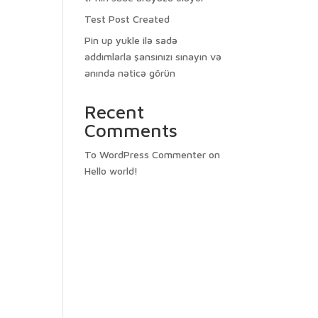
Test Post Created
Pin up yukle ilə sadə
addımlarla şansınızı sınayın və
anında nəticə görün
Recent
Comments
To WordPress Commenter
on
Hello world!