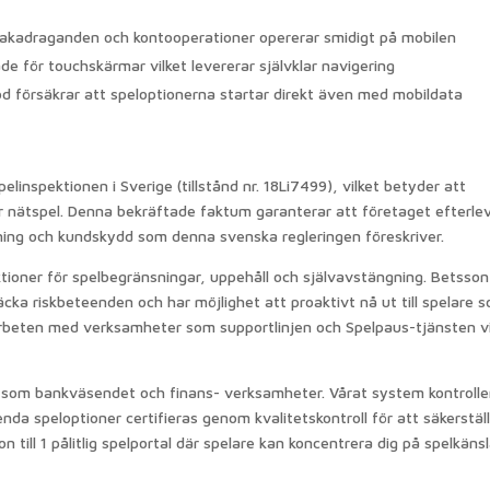
lbakadraganden och kontooperationer opererar smidigt på mobilen
de för touchskärmar vilket levererar självklar navigering
 försäkrar att speloptionerna startar direkt även med mobildata
inspektionen i Sverige (tillstånd nr. 18Li7499), vilket betyder att
r nätspel. Denna bekräftade faktum garanterar att företaget efterle
ing och kundskydd som denna svenska regleringen föreskriver.
nktioner för spelbegränsningar, uppehåll och självavstängning. Betsson
ka riskbeteenden och har möjlighet att proaktivt nå ut till spelare 
marbeten med verksamheter som supportlinjen och Spelpaus-tjänsten v
g som bankväsendet och finans- verksamheter. Vårat system kontrolle
nda speloptioner certifieras genom kvalitetskontroll för att säkerstäl
 till 1 pålitlig spelportal där spelare kan koncentrera dig på spelkäns