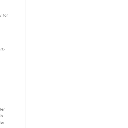
v for
ort-
ler
ab
ler