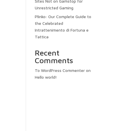
Sites Not on Gamstop for
Unrestricted Gaming
Plinko: Our Complete Guide to
the Celebrated
Intrattenimento di Fortuna e
Tattica
Recent
Comments
To WordPress Commenter
on
Hello world!