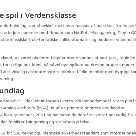
e spil i Verdensklasse
f underholdning, der strækker next over masser af maskiner fra de pr
side arbejder sammen med firmaer som NetEnt, Microgaming, Play'n G
il både klassiske fruit-tematiske spilleautomater og moderne videomas
eekend, at vores platform tilbyder brede variant af sort jack, roulette
 forskellige bet-level, så såvel nye spillere og drevne brugere møder
fører virkelig casinoatmosfære direkte til din monitor med dygtige ko
reaming.
rundlag
 BetRepublic – det udgør kernen i vores virksomhedsmodel. Vores plat
alta Gaming Authority (MGA), in af de primære primære anerkendte
A blev grundlagt i 2001 og har siden da derefter været ansvarlig for 
er forsikrer fair gaming og spillerbeskyttelse.
56-bit SSL-teknologi, identiske sikkerhedsstandard som international