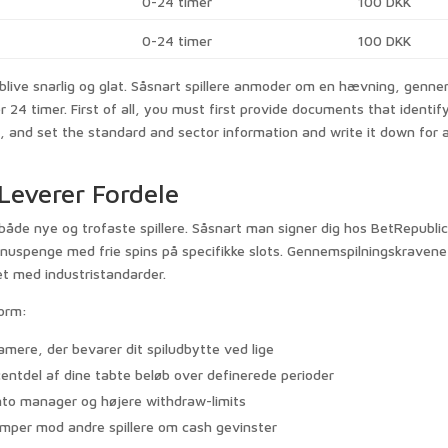
0-24 timer
100 DKK
0-24 timer
100 DKK
blive snarlig og glat. Såsnart spillere anmoder om en hævning, genn
 24 timer. First of all, you must first provide documents that identif
 and set the standard and sector information and write it down for 
Leverer Fordele
åde nye og trofaste spillere. Såsnart man signer dig hos BetRepublic
onuspenge med frie spins på specifikke slots. Gennemspilningskravene
t med industristandarder.
form:
mere, der bevarer dit spiludbytte ved lige
ntdel af dine tabte beløb over definerede perioder
nto manager og højere withdraw-limits
per mod andre spillere om cash gevinster