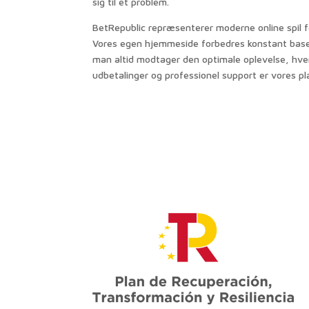
sig til et problem.
BetRepublic repræsenterer moderne online spil f
Vores egen hjemmeside forbedres konstant baser
man altid modtager den optimale oplevelse, hve
udbetalinger og professionel support er vores plat