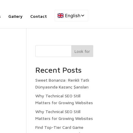
s
Gallery
Contact
Look for
Recent Posts
Sweet Bonanza: Renkli Tatlı
Dünyasında Kazanç Şansları
Why Technical SEO Still
Matters for Growing Websites
Why Technical SEO Still
Matters for Growing Websites
Find Top-Tier Card Game