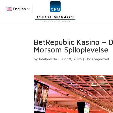
BetRepublic Kasino – D
Morsom Spiloplevelse
by
fidelportillo
|
Jun 10, 2026
|
Uncategorized