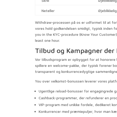
Skrill
Øjeblikkelig
Neteller
Øjeblikkelig
Withdraw-processen på os er udformet til at for
vores hold godkendelsen smidigt, typisk inden for
you in the KYC-procedure (Know Your Customer),
least one hour.
Tilbud og Kampagner der 
Vor tilbudsprogram er opbygget for at honorere b
spillere en welcome-pakke, der typisk forener b
transparent og konkurrencedygtige sammenligne
You over velkomst-bonussen leverer vores plat
Ugentlige reload-bonusser for engagingrede ga
Cashback-programmer, der refunderer en proce
VIP-program med unikke fordele, dedikeret ko
Konkurrencer med præmiepuljer, hvor man kæm